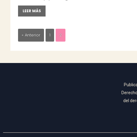
LEER MÁS
« Anterior
1
2
Public
Derecho 
del der