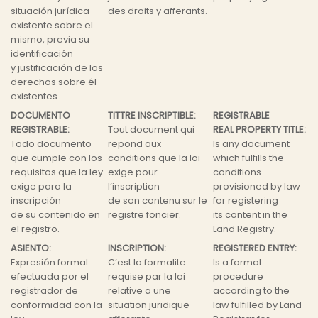
situación jurídica
des droits y afferants.
existente sobre el
mismo, previa su
identificación
y justificación de los
derechos sobre él
existentes.
DOCUMENTO
TITTRE INSCRIPTIBLE:
REGISTRABLE
REGISTRABLE:
Tout document qui
REAL PROPERTY TITLE:
Todo documento
repond aux
Is any document
que cumple con los
conditions que la loi
which fulfills the
requisitos que la ley
exige pour
conditions
exige para la
l’inscription
provisioned by law
inscripción
de son contenu sur le
for registering
de su contenido en
registre foncier.
its content in the
el registro.
Land Registry.
ASIENTO:
INSCRIPTION:
REGISTERED ENTRY:
Expresión formal
C’est la formalite
Is a formal
efectuada por el
requise par la loi
procedure
registrador de
relative a une
according to the
conformidad con la
situation juridique
law fulfilled by Land