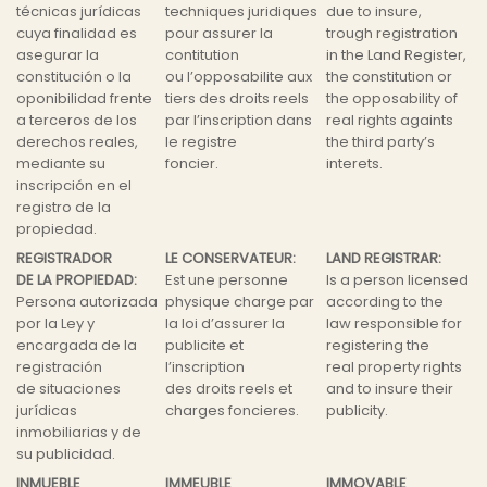
técnicas jurídicas
techniques juridiques
due to insure,
cuya finalidad es
pour assurer la
trough registration
asegurar la
contitution
in the Land Register,
constitución o la
ou l’opposabilite aux
the constitution or
oponibilidad frente
tiers des droits reels
the opposability of
a terceros de los
par l’inscription dans
real rights againts
derechos reales,
le registre
the third party’s
mediante su
foncier.
interets.
inscripción en el
registro de la
propiedad.
REGISTRADOR
LE CONSERVATEUR:
LAND REGISTRAR:
DE LA PROPIEDAD:
Est une personne
Is a person licensed
Persona autorizada
physique charge par
according to the
por la Ley y
la loi d’assurer la
law responsible for
encargada de la
publicite et
registering the
registración
l’inscription
real property rights
de situaciones
des droits reels et
and to insure their
jurídicas
charges foncieres.
publicity.
inmobiliarias y de
su publicidad.
INMUEBLE
IMMEUBLE
IMMOVABLE