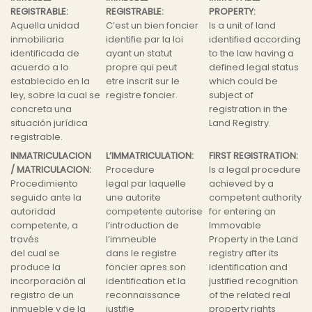
REGISTRABLE:
REGISTRABLE:
PROPERTY:
Aquella unidad
C’est un bien foncier
Is a unit of land
inmobiliaria
identifie par la loi
identified according
identificada de
ayant un statut
to the law having a
acuerdo a lo
propre qui peut
defined legal status
establecido en la
etre inscrit sur le
which could be
ley, sobre la cual se
registre foncier.
subject of
concreta una
registration in the
situación jurídica
Land Registry.
registrable.
INMATRICULACION
L’IMMATRICULATION:
FIRST REGISTRATION:
/ MATRICULACION:
Procedure
Is a legal procedure
Procedimiento
legal par laquelle
achieved by a
seguido ante la
une autorite
competent authority
autoridad
competente autorise
for entering an
competente, a
l’introduction de
Immovable
través
l’immeuble
Property in the Land
del cual se
dans le registre
registry after its
produce la
foncier apres son
identification and
incorporación al
identification et la
justified recognition
registro de un
reconnaissance
of the related real
inmueble y de la
justifie
property rights