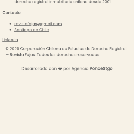
derecho registral inmobiliario chileno desde 2001.
Contacto
revistafojas@gmail.com
Santiago de Chile
Linkedin
©
2026
Corporación Chilena de Estudios de Derecho Registral
— Revista Fojas. Todos los derechos reservados.
Desarrollado con
❤️
por Agencia
P
o
n
c
e
S
t
g
o