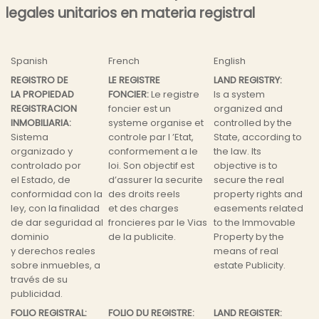
legales unitarios en materia registral
Spanish
French
English
REGISTRO DE
LE REGISTRE
LAND REGISTRY:
LA PROPIEDAD
FONCIER:
Le registre
Is a system
REGISTRACION
foncier est un
organized and
INMOBILIARIA:
systeme organise et
controlled by the
Sistema
controle par l ’Etat,
State, according to
organizado y
conformement a le
the law. Its
controlado por
loi. Son objectif est
objective is to
el Estado, de
d’assurer la securite
secure the real
conformidad con la
des droits reels
property rights and
ley, con la finalidad
et des charges
easements related
de dar seguridad al
froncieres par le Vias
to the Immovable
dominio
de la publicite.
Property by the
y derechos reales
means of real
sobre inmuebles, a
estate Publicity.
través de su
publicidad.
FOLIO REGISTRAL:
FOLIO DU REGISTRE:
LAND REGISTER: