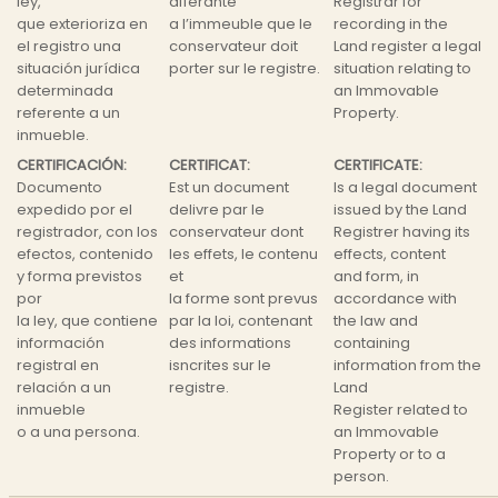
ley,
afferante
Registrar for
que exterioriza en
a l’immeuble que le
recording in the
el registro una
conservateur doit
Land register a legal
situación jurídica
porter sur le registre.
situation relating to
determinada
an Immovable
referente a un
Property.
inmueble.
CERTIFICACIÓN:
CERTIFICAT:
CERTIFICATE:
Documento
Est un document
Is a legal document
expedido por el
delivre par le
issued by the Land
registrador, con los
conservateur dont
Registrer having its
efectos, contenido
les effets, le contenu
effects, content
y forma previstos
et
and form, in
por
la forme sont prevus
accordance with
la ley, que contiene
par la loi, contenant
the law and
información
des informations
containing
registral en
isncrites sur le
information from the
relación a un
registre.
Land
inmueble
Register related to
o a una persona.
an Immovable
Property or to a
person.