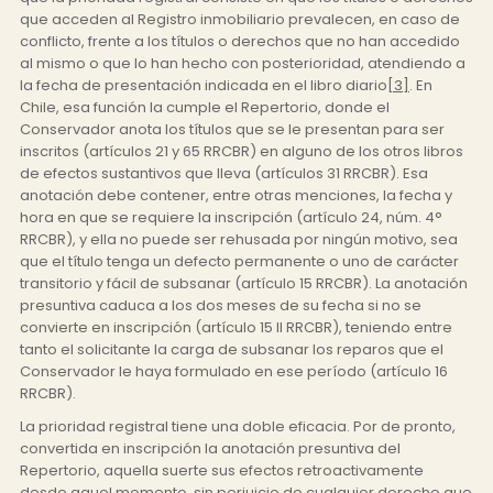
que acceden al Registro inmobiliario prevalecen, en caso de
conflicto, frente a los títulos o derechos que no han accedido
al mismo o que lo han hecho con posterioridad, atendiendo a
la fecha de presentación indicada en el libro diario
[3]
. En
Chile, esa función la cumple el Repertorio, donde el
Conservador anota los títulos que se le presentan para ser
inscritos (artículos 21 y 65 RRCBR) en alguno de los otros libros
de efectos sustantivos que lleva (artículos 31 RRCBR). Esa
anotación debe contener, entre otras menciones, la fecha y
hora en que se requiere la inscripción (artículo 24, núm. 4°
RRCBR), y ella no puede ser rehusada por ningún motivo, sea
que el título tenga un defecto permanente o uno de carácter
transitorio y fácil de subsanar (artículo 15 RRCBR). La anotación
presuntiva caduca a los dos meses de su fecha si no se
convierte en inscripción (artículo 15 II RRCBR), teniendo entre
tanto el solicitante la carga de subsanar los reparos que el
Conservador le haya formulado en ese período (artículo 16
RRCBR).
La prioridad registral tiene una doble eficacia. Por de pronto,
convertida en inscripción la anotación presuntiva del
Repertorio, aquella suerte sus efectos retroactivamente
desde aquel momento, sin perjuicio de cualquier derecho que