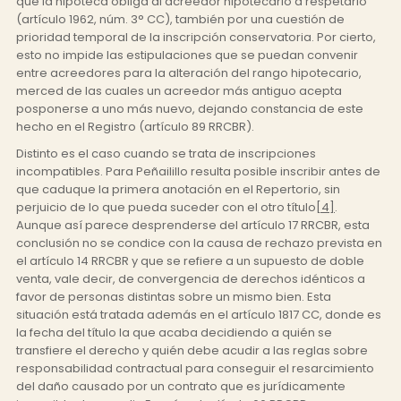
que la hipoteca obliga al acreedor hipotecario a respetarlo
(artículo 1962, núm. 3° CC), también por una cuestión de
prioridad temporal de la inscripción conservatoria. Por cierto,
esto no impide las estipulaciones que se puedan convenir
entre acreedores para la alteración del rango hipotecario,
merced de las cuales un acreedor más antiguo acepta
posponerse a uno más nuevo, dejando constancia de este
hecho en el Registro (artículo 89 RRCBR).
Distinto es el caso cuando se trata de inscripciones
incompatibles. Para Peñailillo resulta posible inscribir antes de
que caduque la primera anotación en el Repertorio, sin
perjuicio de lo que pueda suceder con el otro título
[4]
.
Aunque así parece desprenderse del artículo 17 RRCBR, esta
conclusión no se condice con la causa de rechazo prevista en
el artículo 14 RRCBR y que se refiere a un supuesto de doble
venta, vale decir, de convergencia de derechos idénticos a
favor de personas distintas sobre un mismo bien. Esta
situación está tratada además en el artículo 1817 CC, donde es
la fecha del título la que acaba decidiendo a quién se
transfiere el derecho y quién debe acudir a las reglas sobre
responsabilidad contractual para conseguir el resarcimiento
del daño causado por un contrato que es jurídicamente