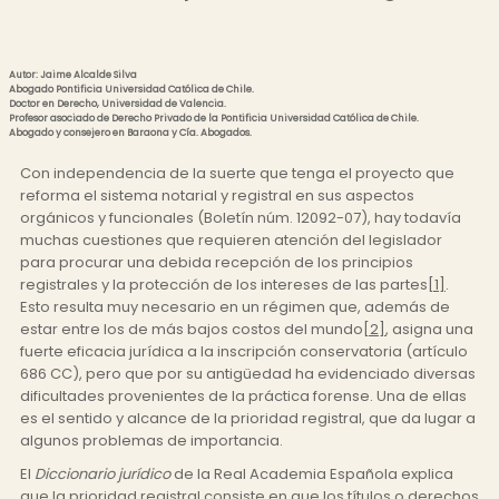
Autor: Jaime Alcalde Silva
Abogado Pontificia Universidad Católica de Chile.
Doctor en Derecho, Universidad de Valencia.
Profesor asociado de Derecho Privado de la Pontificia Universidad Católica de Chile.
Abogado y consejero en Baraona y Cía. Abogados.
Con independencia de la suerte que tenga el proyecto que
reforma el sistema notarial y registral en sus aspectos
orgánicos y funcionales (Boletín núm. 12092-07), hay todavía
muchas cuestiones que requieren atención del legislador
para procurar una debida recepción de los principios
registrales y la protección de los intereses de las partes
[1]
.
Esto resulta muy necesario en un régimen que, además de
estar entre los de más bajos costos del mundo
[2]
, asigna una
fuerte eficacia jurídica a la inscripción conservatoria (artículo
686 CC), pero que por su antigüedad ha evidenciado diversas
dificultades provenientes de la práctica forense. Una de ellas
es el sentido y alcance de la prioridad registral, que da lugar a
algunos problemas de importancia.
El
Diccionario jurídico
de la Real Academia Española explica
que la prioridad registral consiste en que los títulos o derechos