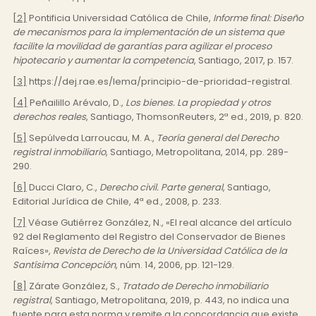
[2]
Pontificia Universidad Católica de Chile,
Informe final: Diseño
de mecanismos para la implementación de un sistema que
facilite la movilidad de garantías para agilizar el proceso
hipotecario y aumentar la competencia
, Santiago, 2017, p. 157.
[3]
https://dej.rae.es/lema/principio-de-prioridad-registral.
[4]
Peñailillo Arévalo, D.,
Los bienes. La propiedad y otros
derechos reales
, Santiago, ThomsonReuters, 2ª ed., 2019, p. 820.
[5]
Sepúlveda Larroucau, M. A.,
Teoría general del Derecho
registral inmobiliario
, Santiago, Metropolitana, 2014, pp. 289-
290.
[6]
Ducci Claro, C.,
Derecho civil. Parte general
, Santiago,
Editorial Jurídica de Chile, 4ª ed., 2008, p. 233.
[7]
Véase Gutiérrez González, N., «El real alcance del artículo
92 del Reglamento del Registro del Conservador de Bienes
Raíces»,
Revista de Derecho de la Universidad Católica de la
Santísima Concepción
, núm. 14, 2006, pp. 121-129.
[8]
Zárate González, S.,
Tratado de Derecho inmobiliario
registral
, Santiago, Metropolitana, 2019, p. 443, no indica una
fuente para esta norma y remite a la concordancia que existe