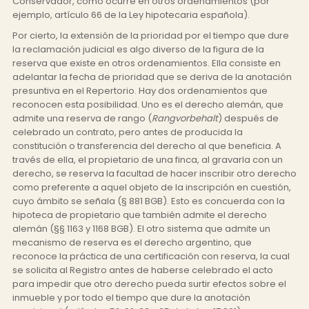
Conservador, como ocurre en otros ordenamientos (por
ejemplo, artículo 66 de la Ley hipotecaria española).
Por cierto, la extensión de la prioridad por el tiempo que dure
la reclamación judicial es algo diverso de la figura de la
reserva que existe en otros ordenamientos. Ella consiste en
adelantar la fecha de prioridad que se deriva de la anotación
presuntiva en el Repertorio. Hay dos ordenamientos que
reconocen esta posibilidad. Uno es el derecho alemán, que
admite una reserva de rango (
Rangvorbehalt
) después de
celebrado un contrato, pero antes de producida la
constitución o transferencia del derecho al que beneficia. A
través de ella, el propietario de una finca, al gravarla con un
derecho, se reserva la facultad de hacer inscribir otro derecho
como preferente a aquel objeto de la inscripción en cuestión,
cuyo ámbito se señala (§ 881 BGB). Esto es concuerda con la
hipoteca de propietario que también admite el derecho
alemán (§§ 1163 y 1168 BGB). El otro sistema que admite un
mecanismo de reserva es el derecho argentino, que
reconoce la práctica de una certificación con reserva, la cual
se solicita al Registro antes de haberse celebrado el acto
para impedir que otro derecho pueda surtir efectos sobre el
inmueble y por todo el tiempo que dure la anotación