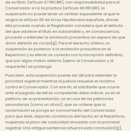
de su título (artículo 67 RRCBR), con responsabilidad para el
Conservador si no la practica (artículo 96 RRCBR), la
suspensión no puede tener un sentido equivalente al que le
asigna el artículo 65 de la Ley Hipotecaria española, donde
ella procede cuando el Registrador considera que el defecto
del que adolece el título es subsanable y, en consecuencia,
procede a extender la anotación preventiva en espera de que
dicho defecto se corrija
[9]
. Para el derecho chileno, la
suspensión es posterior a la anotación presuntiva en el
Repertorio y su efecto se conecta con la inscripción definitiva,
que por algún motivo externo (ajeno al Conservador y al
requirente) se posterga.
Pues bien, esta suspensión puede ser útil para extender la
prioridad registral mientras la justicia resuelve el reclamo
contra el Conservador. Con ese fin, el solicitante que ocurre
ante el juzgado de letras competente debe indicar, ya en el
petitorio de su presentación, ya en una de las peticiones
secundarias (como un otrosí), que se ordene que la
reclamación se ponga en conocimiento del Conservador
para que éste, dejando constancia del hecho en el Repertorio,
suspenda el plazo de caducidad vinculado con la prioridad
registral. Una antigua sentencia refuerza esta conclusión
[10]
,