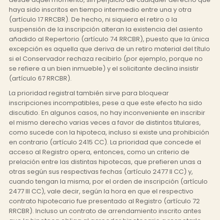
haya sido inscritos en tiempo intermedio entre una y otra
(artículo 17 RRCBR). De hecho, ni siquiera el retiro o la
suspensión de la inscripción alteran la existencia del asiento
añadido al Repertorio (artículo 74 RRCBR), puesto que la única
excepción es aquella que deriva de un retiro material del título
si el Conservador rechaza recibirlo (por ejemplo, porque no
se refiere a un bien inmueble) y el solicitante declina insistir
(artículo 67 RRCBR).
La prioridad registral también sirve para bloquear
inscripciones incompatibles, pese a que este efecto ha sido
discutido. En algunos casos, no hay inconveniente en inscribir
el mismo derecho varias veces a favor de distintos titulares,
como sucede con la hipoteca, incluso si existe una prohibición
en contrario (artículo 2415 CC). La prioridad que concede el
acceso al Registro opera, entonces, como un criterio de
prelación entre las distintas hipotecas, que prefieren unas a
otras según sus respectivas fechas (artículo 2477 II CC) y,
cuando tengan la misma, por el orden de inscripción (artículo
2477 III CC), vale decir, según la hora en que el respectivo
contrato hipotecario fue presentado al Registro (artículo 72
RRCBR). Incluso un contrato de arrendamiento inscrito antes