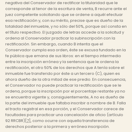
negativa del Conservador de rectificar la titularidad que le
corresponde al tenor de la escritura de venta, B recurre ante el
juez competente solicitando que se ordene a aquél efectuar
esa rectificación y, con su mérito, precise que es dueño de la
totalidad del inmueble, y no sólo del 50%, porque así consta en
el título respectivo. El juzgado de letras accede a la solicitud y
ordena al Conservador practicar la subinscripción con la
rectificación. Sin embargo, cuando B intenta que el
Conservador cumpla esa orden, éste se excusa fundado en la
fe pública que emana de sus libros: en el tiempo intermedio
entre la inscripción errónea y la sentencia que le ordena la
rectificación, el otro 50% de los derechos que A tenía sobre el
inmueble fue transferido por éste a un tercero (C), quien es
ahora dueño de la otra mitad de ese predio. En consecuencia,
el Conservador no puede practicar la rectificación que se le
ordena, porque la inscripción por el porcentaje restante ya no
se encuentra vigente y, consiguientemente, A no es dueño de
la parte del inmueble que faltaba inscribir a nombre de B. Falla
el tracto registral en esa porción, y el Conservador carece de
facultades para practicar una cancelación de oficio (artículo
92 RRCBR)
[7]
, como ocurre con aquella transferencia de
derechos posterior a la primera y errónea inscripción.