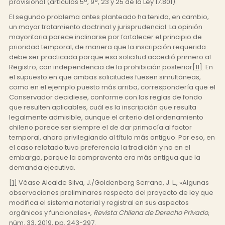
provisional (artículos 5°, 9°, 23 y 25 de la Ley 17.801).
El segundo problema antes planteado ha tenido, en cambio,
un mayor tratamiento doctrinal y jurisprudencial. La opinión
mayoritaria parece inclinarse por fortalecer el principio de
prioridad temporal, de manera que la inscripción requerida
debe ser practicada porque esa solicitud accedió primero al
Registro, con independencia de la prohibición posterior
[11]
. En
el supuesto en que ambas solicitudes fuesen simultáneas,
como en el ejemplo puesto más arriba, correspondería que el
Conservador decidiese, conforme con las reglas de fondo
que resulten aplicables, cuál es la inscripción que resulta
legalmente admisible, aunque el criterio del ordenamiento
chileno parece ser siempre el de dar primacía al factor
temporal, ahora privilegiando al título más antiguo. Por eso, en
el caso relatado tuvo preferencia la tradición y no en el
embargo, porque la compraventa era más antigua que la
demanda ejecutiva.
[1]
Véase Alcalde Silva, J./Goldenberg Serrano, J. L., «Algunas
observaciones preliminares respecto del proyecto de ley que
modifica el sistema notarial y registral en sus aspectos
orgánicos y funcionales»,
Revista Chilena de Derecho Privado
,
núm. 33, 2019, pp. 243-297.