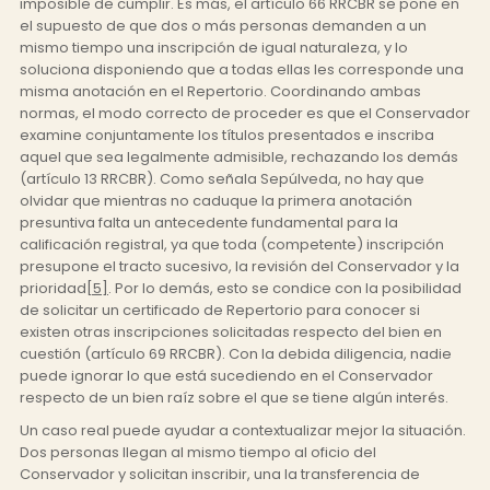
imposible de cumplir. Es más, el artículo 66 RRCBR se pone en
el supuesto de que dos o más personas demanden a un
mismo tiempo una inscripción de igual naturaleza, y lo
soluciona disponiendo que a todas ellas les corresponde una
misma anotación en el Repertorio. Coordinando ambas
normas, el modo correcto de proceder es que el Conservador
examine conjuntamente los títulos presentados e inscriba
aquel que sea legalmente admisible, rechazando los demás
(artículo 13 RRCBR). Como señala Sepúlveda, no hay que
olvidar que mientras no caduque la primera anotación
presuntiva falta un antecedente fundamental para la
calificación registral, ya que toda (competente) inscripción
presupone el tracto sucesivo, la revisión del Conservador y la
prioridad
[5]
. Por lo demás, esto se condice con la posibilidad
de solicitar un certificado de Repertorio para conocer si
existen otras inscripciones solicitadas respecto del bien en
cuestión (artículo 69 RRCBR). Con la debida diligencia, nadie
puede ignorar lo que está sucediendo en el Conservador
respecto de un bien raíz sobre el que se tiene algún interés.
Un caso real puede ayudar a contextualizar mejor la situación.
Dos personas llegan al mismo tiempo al oficio del
Conservador y solicitan inscribir, una la transferencia de