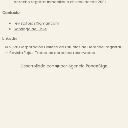
derecho registral inmobiliario chileno desde 2001.
Contacto
revistafojas@gmail.com
Santiago de Chile
Linkedin
©
2026
Corporación Chilena de Estudios de Derecho Registral
— Revista Fojas. Todos los derechos reservados.
Desarrollado con
❤️
por Agencia
P
o
n
c
e
S
t
g
o