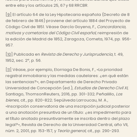
entre ella y los artículos 25, 67 y 68 RRCBR.
[9]
El artículo 64 de la Ley Hipotecaria española (Decreto de 8
de febrero de 1846) proviene del artículo 1884 del Proyecto de
Código Civil de 1851. Véase García Goyena, F.,
Concordancia,
motivos y cometarios del Código Civil español
, reimpresión de
la edición de Madrid de 1852, Zaragoza, Cometa, 1974, pp. 956-
957.
[10]
Publicada en
Revista de Derecho y Jurisprudencia
, t. 49,
1952, sec. 2ª, p. 56.
[11]
Véase, por ejemplo, Elorriaga De Bonis, F., «La prioridad
registral inmobiliaria y las medidas cautelares: ¿en qué están
las sentencias?», en Departamento de Derecho Privado
Universidad de Concepción (ed.),
Estudios de Derecho Civil XI
,
Santiago, ThomsonReuters, 2016, pp. 301-332; Peñailillo,
Los
bienes
, cit., pp. 820-822; Sepúlveda Larroucau, M. A.,
«Inscripción conservatoria de una inscripción judicial posterior
a una anotación presuntiva de un título: ¿es impedimento para
el título anotado presuntivamente se inscriba dentro del plazo
legal?», Revista de Derecho de la Universidad Central, año VII,
núm. 2, 2001, pp. 153-157, y
Teoría general
, cit., pp. 290-293.