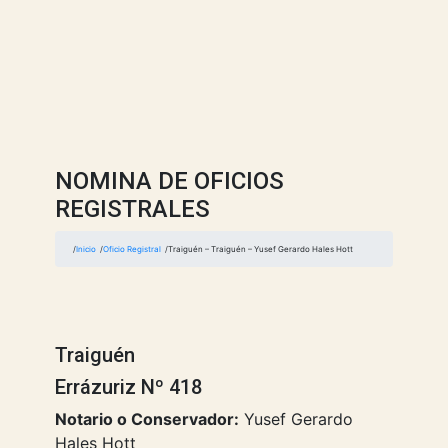
NOMINA DE OFICIOS
REGISTRALES
Inicio
Oficio Registral
Traiguén – Traiguén – Yusef Gerardo Hales Hott
Traiguén
Errázuriz Nº 418
Notario o Conservador:
Yusef Gerardo
Hales Hott