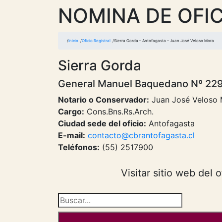
NOMINA DE OFIC
Inicio
Oficio Registral
Sierra Gorda – Antofagasta – Juan José Veloso Mora
Sierra Gorda
General Manuel Baquedano Nº 22
Notario o Conservador:
Juan José Veloso
Cargo:
Cons.Bns.Rs.Arch.
Ciudad sede del oficio:
Antofagasta
E-mail:
contacto@cbrantofagasta.cl
Teléfonos:
(55) 2517900
Visitar sitio web del o