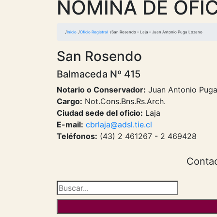
NOMINA DE OFIC
Inicio
Oficio Registral
San Rosendo – Laja – Juan Antonio Puga Lozano
San Rosendo
Balmaceda Nº 415
Notario o Conservador:
Juan Antonio Pug
Cargo:
Not.Cons.Bns.Rs.Arch.
Ciudad sede del oficio:
Laja
E-mail:
cbrlaja@adsl.tie.cl
Teléfonos:
(43) 2 461267 - 2 469428
Contac