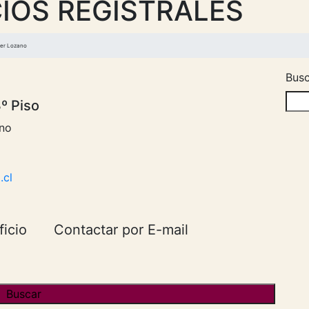
IOS REGISTRALES
ber Lozano
Busc
º Piso
no
.cl
ficio
Contactar por E-mail