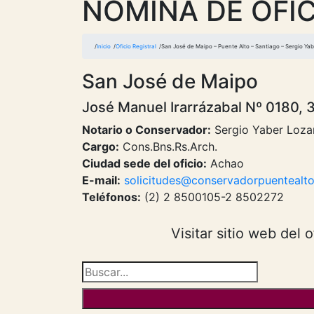
NOMINA DE OFIC
Inicio
Oficio Registral
San José de Maipo – Puente Alto – Santiago – Sergio Ya
San José de Maipo
José Manuel Irarrázabal Nº 0180, 3
Notario o Conservador:
Sergio Yaber Loza
Cargo:
Cons.Bns.Rs.Arch.
Ciudad sede del oficio:
Achao
E-mail:
solicitudes@conservadorpuentealto
Teléfonos:
(2) 2 8500105-2 8502272
Visitar sitio web del o