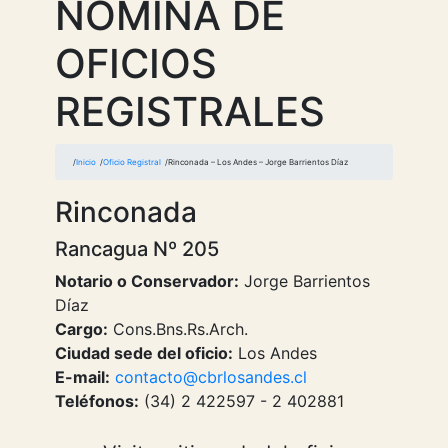
NOMINA DE
OFICIOS
REGISTRALES
Inicio
Oficio Registral
Rinconada – Los Andes – Jorge Barrientos Díaz
Rinconada
Rancagua Nº 205
Notario o Conservador:
Jorge Barrientos
Díaz
Cargo:
Cons.Bns.Rs.Arch.
Ciudad sede del oficio:
Los Andes
E-mail:
contacto@cbrlosandes.cl
Teléfonos:
(34) 2 422597 - 2 402881