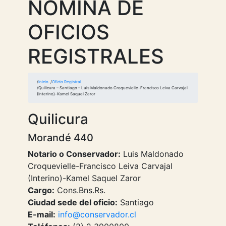
NOMINA DE
OFICIOS
REGISTRALES
Inicio
Oficio Registral
Quilicura – Santiago – Luis Maldonado Croquevielle-Francisco Leiva Carvajal
(Interino)-Kamel Saquel Zaror
Quilicura
Morandé 440
Notario o Conservador:
Luis Maldonado
Croquevielle-Francisco Leiva Carvajal
(Interino)-Kamel Saquel Zaror
Cargo:
Cons.Bns.Rs.
Ciudad sede del oficio:
Santiago
E-mail:
info@conservador.cl