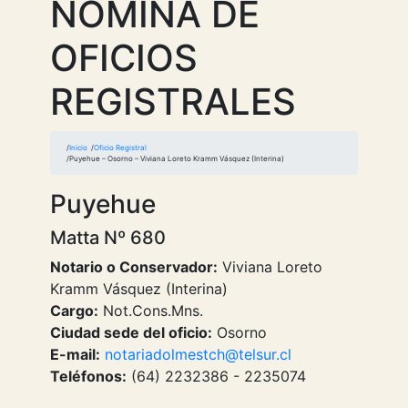
NOMINA DE
OFICIOS
REGISTRALES
Inicio
Oficio Registral
Puyehue – Osorno – Viviana Loreto Kramm Vásquez (Interina)
Puyehue
Matta Nº 680
Notario o Conservador:
Viviana Loreto
Kramm Vásquez (Interina)
Cargo:
Not.Cons.Mns.
Ciudad sede del oficio:
Osorno
E-mail:
notariadolmestch@telsur.cl
Teléfonos:
(64) 2232386 - 2235074