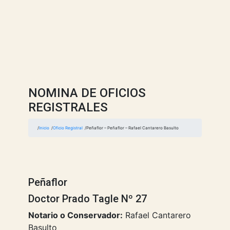
NOMINA DE OFICIOS
REGISTRALES
Inicio
Oficio Registral
Peñaflor – Peñaflor – Rafael Cantarero Basulto
Peñaflor
Doctor Prado Tagle Nº 27
Notario o Conservador:
Rafael Cantarero
Basulto