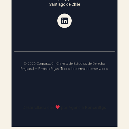
Santiago de Chile
©
2026
Corporación Chilena de Estudios de Derecho
Registral — Revista Fojas. Todos los derechos reservados.
Desarrollado con
por Agencia
P
o
n
c
e
S
t
g
o