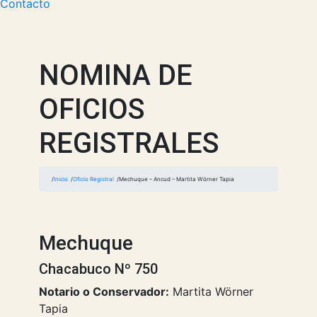
Contacto
NOMINA DE
OFICIOS
REGISTRALES
Inicio
Oficio Registral
Mechuque – Ancud – Martita Wörner Tapia
Mechuque
Chacabuco Nº 750
Notario o Conservador:
Martita Wörner
Tapia