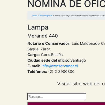
NOMINA DE OFIC
Inicio
Oficio Registral
Lampa – Santiago – Luis Maldonado Croquevielle-Francis
Lampa
Morandé 440
Notario o Conservador:
Luis Maldonado Cro
Saquel Zaror
Cargo:
Cons.Bns.Rs.
Ciudad sede del oficio:
Santiago
E-mail:
info@conservador.cl
Teléfonos:
(2) 2 3900800
Visitar sitio web del o