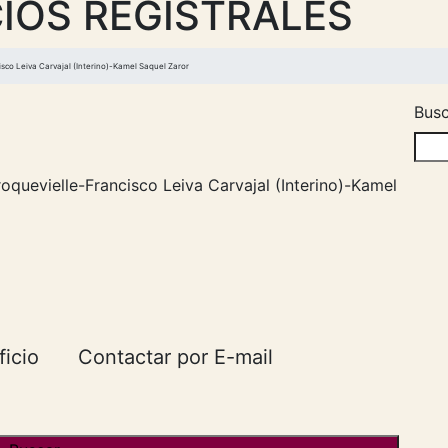
IOS REGISTRALES
co Leiva Carvajal (Interino)-Kamel Saquel Zaror
Busc
quevielle-Francisco Leiva Carvajal (Interino)-Kamel
ficio
Contactar por E-mail