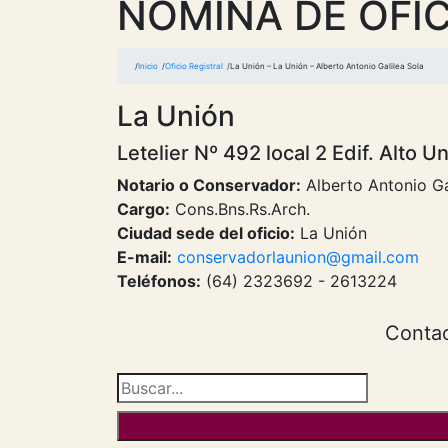
NOMINA DE OFIC
Inicio
Oficio Registral
La Unión – La Unión – Alberto Antonio Galilea Sola
La Unión
Letelier Nº 492 local 2 Edif. Alto U
Notario o Conservador:
Alberto Antonio Ga
Cargo:
Cons.Bns.Rs.Arch.
Ciudad sede del oficio:
La Unión
E-mail:
conservadorlaunion@gmail.com
Teléfonos:
(64) 2323692 - 2613224
Contac