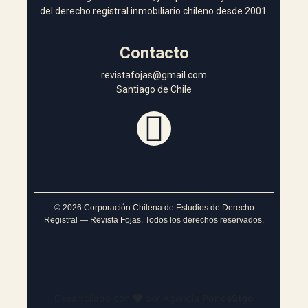
del derecho registral inmobiliario chileno desde 2001.
Contacto
revistafojas@gmail.com
Santiago de Chile
©
2026
Corporación Chilena de Estudios de Derecho
Registral — Revista Fojas. Todos los derechos reservados.
❤️
Desarrollado con
por Agencia
P
o
n
c
e
S
t
g
o