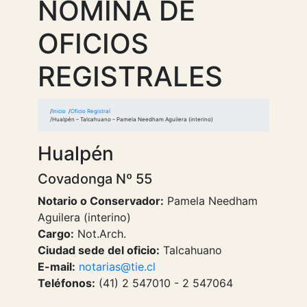
NOMINA DE
OFICIOS
REGISTRALES
Inicio
Oficio Registral
Hualpén – Talcahuano – Pamela Needham Aguilera (interino)
Hualpén
Covadonga Nº 55
Notario o Conservador:
Pamela Needham
Aguilera (interino)
Cargo:
Not.Arch.
Ciudad sede del oficio:
Talcahuano
E-mail:
notarias@tie.cl
Teléfonos:
(41) 2 547010 - 2 547064