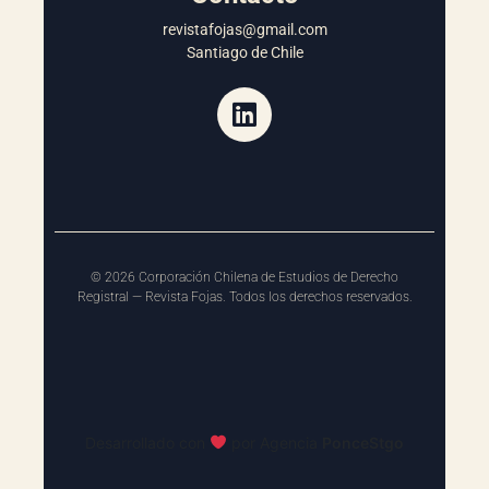
revistafojas@gmail.com
Santiago de Chile
©
2026
Corporación Chilena de Estudios de Derecho
Registral — Revista Fojas. Todos los derechos reservados.
Desarrollado con
por Agencia
P
o
n
c
e
S
t
g
o