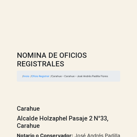
NOMINA DE OFICIOS
REGISTRALES
Inicio
Oficio Registral
Carahue – Carahue – José Andrés Padilla Flores
Carahue
Alcalde Holzaphel Pasaje 2 N°33,
Carahue
Notario o Conservador:
José Andrés Padilla