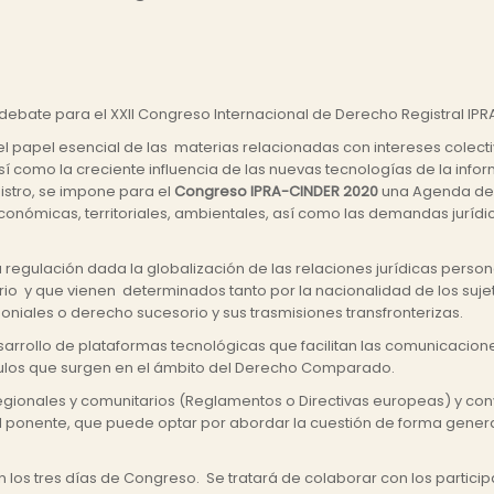
y debate para el XXII Congreso Internacional de Derecho Registral IP
 y el papel esencial de las materias relacionadas con intereses colect
sí como la creciente influencia de las nuevas tecnologías de la info
istro, se impone para el
Congreso IPRA-CINDER 2020
una Agenda de t
onómicas, territoriales, ambientales, así como las demandas jurídi
gulación dada la globalización de las relaciones jurídicas personale
ario y que vienen determinados tanto por la nacionalidad de los suj
oniales o derecho sucesorio y sus trasmisiones transfronterizas.
arrollo de plataformas tecnológicas que facilitan las comunicaciones
áculos que surgen en el ámbito del Derecho Comparado.
egionales y comunitarios (Reglamentos o Directivas europeas) y con
el ponente, que puede optar por abordar la cuestión de forma gener
n los tres días de Congreso. Se tratará de colaborar con los particip