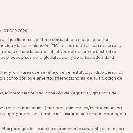
RA-CINDER 2020.
ivos, que tienen el territorio como objeto o que necesitan
rmación y la comunicación (TIC) en los modelos contractuales y
rabajo alineada con los objetivos del desarrollo sostenible
cas procedentes de la globalización y de la Sociedad de la
s y familiares que se reflejan en el estatuto jurídico personal,
etos como por los elementos internacionales de su situación de
, la interoperabilidad, conexión de Registros y glosarios de
venios internacionales (europeos/bilaterales/internacionales)
al y agregadora, conforme a los instrumentos de que disponga a
antes para que los trabajos a presentar traten, tanto cuanto sea