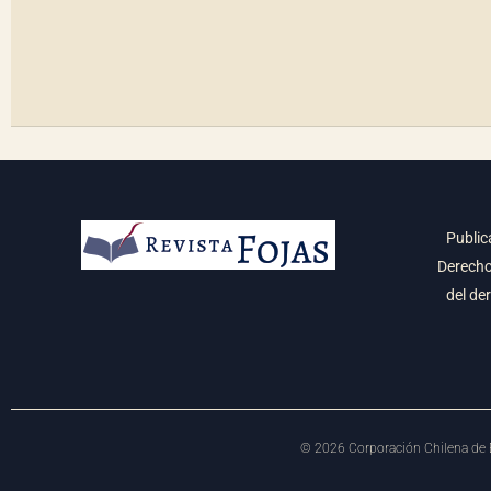
Public
Derecho 
del de
©
2026
Corporación Chilena de E