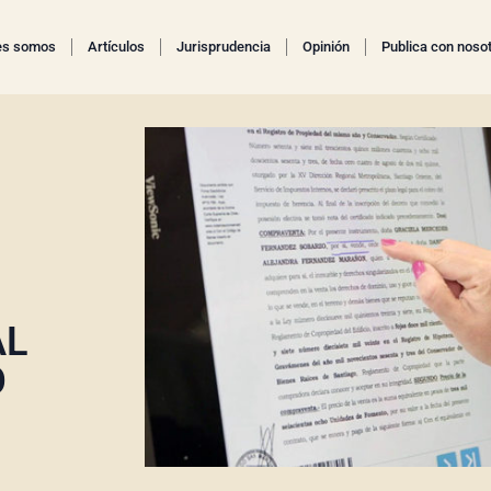
es somos
Artículos
Jurisprudencia
Opinión
Publica con noso
AL
O