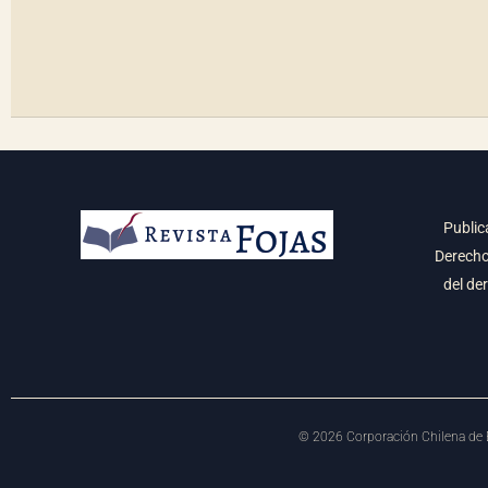
Public
Derecho 
del de
©
2026
Corporación Chilena de E