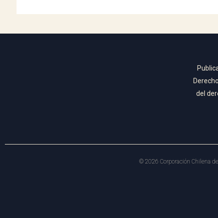
Public
Derecho 
del der
©
2026
Corporación Chilena de 