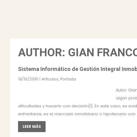
AUTHOR:
GIAN FRANC
Sistema Informático de Gestión Integral Inmobi
19/10/2016
|
Artículos
,
Portada
Autor: Gia
algún prob
dificultades y hacerlo con decisión[1]. En este caso, es 
enfrentarse, es el mercado inmobiliario o hipotecario con el 
LEER MÁS