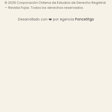
©
2026
Corporación Chilena de Estudios de Derecho Registral
— Revista Fojas. Todos los derechos reservados.
❤️
Desarrollado con
por Agencia
P
o
n
c
e
S
t
g
o