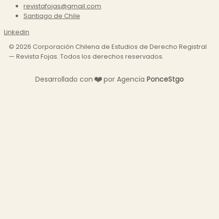
revistafojas@gmail.com
Santiago de Chile
Linkedin
©
2026
Corporación Chilena de Estudios de Derecho Registral
— Revista Fojas. Todos los derechos reservados.
Desarrollado con
❤️
por Agencia
P
o
n
c
e
S
t
g
o