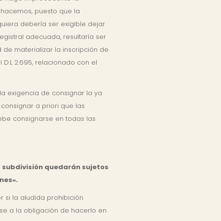
o hacemos, puesto que la
quiera debería ser exigible dejar
egistral adecuada, resultaría ser
de materializar la inscripción de
 D.L 2.695, relacionado con el
la exigencia de consignar la ya
consignar a priori que las
debe consignarse en todas las
a subdivisión quedarán sujetos
nes».
si la aludida prohibición
se a la obligación de hacerlo en