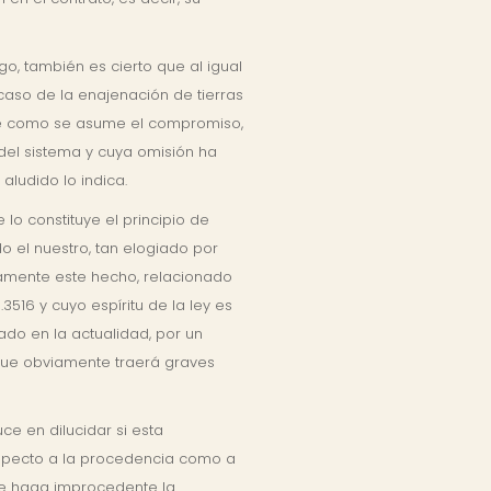
o, también es cierto que al igual
caso de la enajenación de tierras
arse como se asume el compromiso,
 del sistema y cuya omisión ha
ludido lo indica.
 lo constituye el principio de
do el nuestro, tan elogiado por
samente este hecho, relacionado
516 y cuyo espíritu de la ley es
ado en la actualidad, por un
 que obviamente traerá graves
e en dilucidar si esta
respecto a la procedencia como a
que haga improcedente la