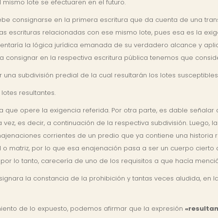
 mismo lote se efectuaren en el futuro.
debe consignarse en la primera escritura que da cuenta de una tran
ivas escrituras relacionadas con ese mismo lote, pues esa es la exi
entaría la lógica jurídica emanada de su verdadero alcance y aplica
 consignar en la respectiva escritura pública tenemos que consider
a subdivisión predial de la cual resultarán los lotes susceptible
lotes resultantes.
a que opere la exigencia referida. Por otra parte, es dable señalar
 vez, es decir, a continuación de la respectiva subdivisión. Luego, 
najenaciones corrientes de un predio que ya contiene una historia re
al o matriz, por lo que esa enajenación pasa a ser un cuerpo cierto
or lo tanto, carecería de uno de los requisitos a que hacía menció
gnara la constancia de la prohibición y tantas veces aludida, en la
iento de lo expuesto, podemos afirmar que la expresión
«resulta