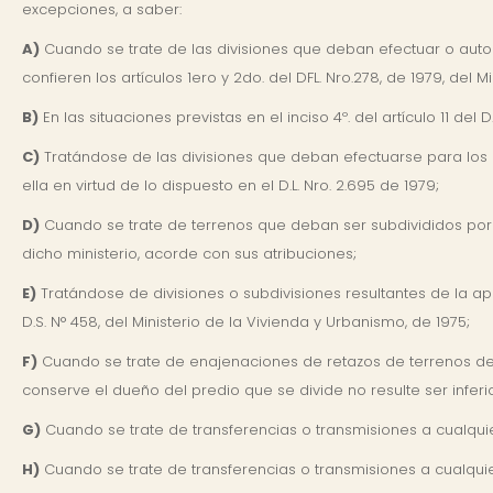
excepciones, a saber:
A)
Cuando se trate de las divisiones que deban efectuar o autoriz
confieren los artículos 1ero y 2do. del DFL. Nro.278, de 1979, del Mi
B)
En las situaciones previstas en el inciso 4º. del artículo 11 del D
C)
Tratándose de las divisiones que deban efectuarse para los e
ella en virtud de lo dispuesto en el D.L. Nro. 2.695 de 1979;
D)
Cuando se trate de terrenos que deban ser subdivididos por e
dicho ministerio, acorde con sus atribuciones;
E)
Tratándose de divisiones o subdivisiones resultantes de la apl
D.S. N° 458, del Ministerio de la Vivienda y Urbanismo, de 1975;
F)
Cuando se trate de enajenaciones de retazos de terrenos de u
conserve el dueño del predio que se divide no resulte ser inferi
G)
Cuando se trate de transferencias o transmisiones a cualquier 
H)
Cuando se trate de transferencias o transmisiones a cualquier 