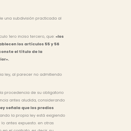
de una subdivisión practicada al
lo 1ero inciso tercero, que:
«los
blecen los artículos 55 y 56
onste el título de la
ior».
ia ley, al parecer no admitiendo
la procedencia de su obligatorio
tancia antes aludida, considerando
ey señala que los predios
uando la propia ley está exigiendo
 lo antes expuesto. en otras
 en el contrato, es decir, su