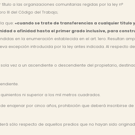
título a las organizaciones comunitarias regidas por la ley n°
bro III del Código del Trabajo;
ala que:
«cuando se trate de transferencias a cualquier titulo y
idad o afinidad hasta el primer grado inclusive, para constru
didas en la enumeración establecida en el art. 1ero. Resultan am
ueva excepción introducida por la ley antes indicada. Al respecto 
a sola vez a un ascendiente o descendiente del propietario, destina
endiente.
 quinientos ni superior a los mil metros cuadrados.
l de enajenar por cinco años, prohibición que deberá inscribirse de 
erá sólo respecto de aquellos predios que no hayan sido originad