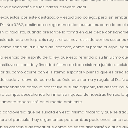
r la declaración de las partes, asevera Vidal.
expuestas por este destacado y estudioso colega, pero sin embarg
.L. Nro.3262, destinado a reglar materias puntuales, como lo es el 
n en lo ritualista, cuando prescribe la forma en que debe consign
tancia que en la praxis registral es muy resistida por los usuarios
mo sanción la nulidad del contrato, como el propio cuerpo legal a
 esencia del espíritu de la ley, que está referida a su fin último que
tituye el sentido y finalidad última de todo sistema jurídico, inclui
arias, como ocurre con el sistema español y pienso que es preci
licada y relevante como lo es ésta que norma y regula el D.L. Nro.3
rascendente como lo constituye el suelo agrícola, tan desnaturaliz
tro campo, desechando la inmensa riqueza de nuestras tierras, lo
iamente repercutirá en el medio ambiente.
controversia que se suscita en esta misma materia y que se traduc
 Sobre el particular hay argumentos para ambas posiciones, tanto 
ición es atendible destacar que como no existe disposición alguna 