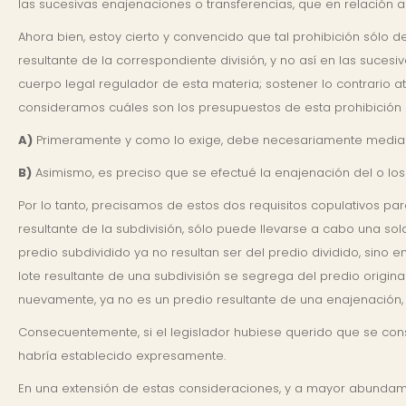
las sucesivas enajenaciones o transferencias, que en relación al
Ahora bien, estoy cierto y convencido que tal prohibición sólo 
resultante de la correspondiente división, y no así en las suces
cuerpo legal regulador de esta materia; sostener lo contrario at
consideramos cuáles son los presupuestos de esta prohibición a
A)
Primeramente y como lo exige, debe necesariamente mediar un
B)
Asimismo, es preciso que se efectué la enajenación del o los 
Por lo tanto, precisamos de estos dos requisitos copulativos par
resultante de la subdivisión, sólo puede llevarse a cabo una sola
predio subdividido ya no resultan ser del predio dividido, sino e
lote resultante de una subdivisión se segrega del predio origin
nuevamente, ya no es un predio resultante de una enajenación, p
Consecuentemente, si el legislador hubiese querido que se consi
habría establecido expresamente.
En una extensión de estas consideraciones, y a mayor abundam