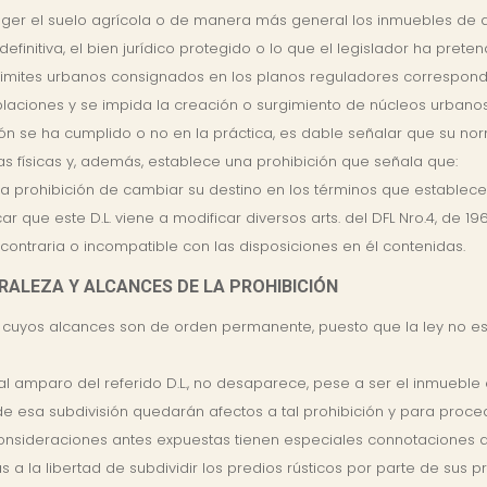
ger el suelo agrícola o de manera más general los inmuebles de a
efinitiva, el bien jurídico protegido o lo que el legislador ha prete
limites urbanos consignados en los planos reguladores correspond
laciones y se impida la creación o surgimiento de núcleos urbanos
n se ha cumplido o no en la práctica, es dable señalar que su no
eas físicas y, además, establece una prohibición que señala que:
a prohibición de cambiar su destino en los términos que establecen 
ue este D.L. viene a modificar diversos arts. del DFL Nro.4, de 1967,
 contraria o incompatible con las disposiciones en él contenidas.
TURALEZA Y ALCANCES DE LA PROHIBICIÓN
cuyos alcances son de orden permanente, puesto que la ley no est
al amparo del referido D.L., no desaparece, pese a ser el inmueble
de esa subdivisión quedarán afectos a tal prohibición y para proc
 consideraciones antes expuestas tienen especiales connotaciones 
 a la libertad de subdividir los predios rústicos por parte de sus p