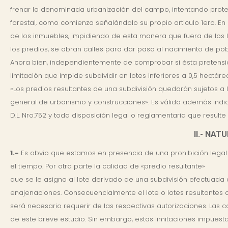
frenar la denominada urbanización del campo, intentando prote
forestal, como comienza señalándolo su propio articulo 1ero. En d
de los inmuebles, impidiendo de esta manera que fuera de los 
los predios, se abran calles para dar paso al nacimiento de pob
Ahora bien, independientemente de comprobar si ésta pretensió
limitación que impide subdividir en lotes inferiores a 0,5 hectár
«Los predios resultantes de una subdivisión quedarán sujetos a l
general de urbanismo y construcciones». Es válido además indicar q
D.L. Nro.752 y toda disposición legal o reglamentaria que resulte
II.- NA
1.-
Es obvio que estamos en presencia de una prohibición legal 
el tiempo. Por otra parte la calidad de «predio resultante»
que se le asigna al lote derivado de una subdivisión efectuada 
enajenaciones. Consecuencialmente el lote o lotes resultantes 
será necesario requerir de las respectivas autorizaciones. Las
de este breve estudio. Sin embargo, estas limitaciones impuestas