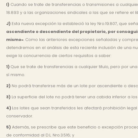
I)
Cuando se trate de transferencias o transmisiones a cualquier 
18.893 y a las organizaciones sindicales a las que se refiere el li
J)
Esta nueva excepción la estableció la ley Nro.19.807, que señ
ascendiente o descendiente del propietario, por consaguin
mismo»
. Como las anteriores excepciones señaladas y compren
detendremos en el análisis de esta reciente inclusión de una n
exige la concurrencia de ciertos requisitos a saber:
1)
Que se trate de transferencias a cualquier titulo, pero por un
sí mismo.
2)
No podrá transferirse más de un lote por ascendiente o desc
3)
La superficie del lote no podrá tener una cabida inferior a los
4)
Los lotes que sean transferidos les afectará prohibición lega
conservador.
5)
Además, se prescribe que este beneficio o excepción proced
de conformidad al D.L. Nro.3.516; y