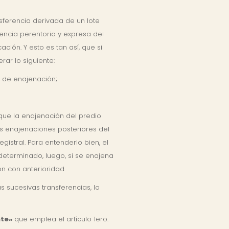
sferencia derivada de un lote
gencia perentoria y expresa del
ción. Y esto es tan así, que si
ar lo siguiente:
s de enajenación;
 que la enajenación del predio
las enajenaciones posteriores del
gistral. Para entenderlo bien, el
 determinado, luego, si se enajena
n con anterioridad.
s sucesivas transferencias, lo
nte»
que emplea el artículo 1ero.