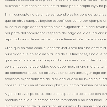
existencia e imperio se encuentra dada por la propia ley y no po
En mi concepto no dejan de ser atendibles las consideraciones 
que en otros cuerpos legales específicos, como por ejemplo el D
ex cora, el legislador ha establecido exigencias que casi raya
por parte del comprador, respecto del pago de la deuda, circuns
reportado más de un problema, que tiene ni más ni menos que co
Creo que en todo caso, el aceptar una u otra tesis no desvirtúa la
publicidad que no sólo inspira una de sus funciones, sino que cons
quienes en el derecho comparado conocen sus virtudes doctrin
con la necesaria publicidad que debe mostrar una materia tan de
de concentrar todos los esfuerzos en orden aproteger algo tan t
creciente expansionismo de la ciudad, que ya ha invadido nues
consecuencias en el mediano plazo, así como también, necesar
Algunas breves palabras sobre un aspecto relacionado con otra 
prohibición a la que hemos hecho referencia o no inscribirse.
la no inscripción de tal limitación, en cuanto a la primera pos