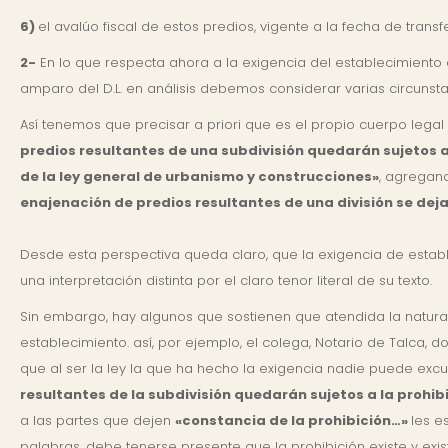
6)
el avalúo fiscal de estos predios, vigente a la fecha de trans
2-
En lo que respecta ahora a la exigencia del establecimiento 
amparo del D.L. en análisis debemos considerar varias circunsta
Así tenemos que precisar a priori que es el propio cuerpo lega
predios resultantes de una subdivisión quedarán sujetos a 
de la ley general de urbanismo y construcciones»
, agregand
enajenación de predios resultantes de una división se deja
Desde esta perspectiva queda claro, que la exigencia de establ
una interpretación distinta por el claro tenor literal de su texto.
Sin embargo, hay algunos que sostienen que atendida la natural
establecimiento. así, por ejemplo, el colega, Notario de Talca, d
que al ser la ley la que ha hecho la exigencia nadie puede exc
resultantes de la subdivisión quedarán sujetos a la prohibi
a las partes que dejen
«constancia de la prohibición…»
les e
palabras, debe tenerse presente que la prohibición existe y exist