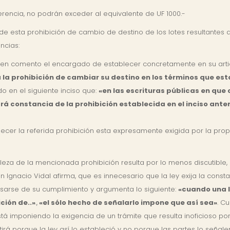
ferencia, no podrán exceder al equivalente de UF 1000.-
de esta prohibición de cambio de destino de los lotes resultantes 
ncias:
l en comento el encargado de establecer concretamente en su articu
la prohibición de cambiar su destino en los términos que esta
o en el siguiente inciso que:
«en las escrituras públicas en que c
rá constancia de la prohibición establecida en el inciso anter
ecer la referida prohibición esta expresamente exigida por la prop
eza de la mencionada prohibición resulta por lo menos discutible, 
on Ignacio Vidal afirma, que es innecesario que la ley exija la cons
usarse de su cumplimiento y argumenta lo siguiente:
«cuando una l
ción de..»
.,
«el sólo hecho de señalarlo impone que así sea»
. C
stá imponiendo la exigencia de un trámite que resulta inoficioso por
irá porque la ley así lo estableció y no porque las partes lo señalen