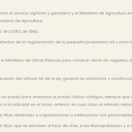
ar el servicio agrícola y ganadero y el Ministerio de Agricultura en
nisterio de Agricultura;
.L. Nro.3262, de 1980;
fectos de la regularización de la pequeña propiedad raíz y para l
l Ministerio de Obras Públicas para construir obras de regadíos, d
icación del artículo 55 de la ley general de urbanismo y construcc
n predio para anexarlos al predio rústico contiguo, siempre que l
or a la indicada en el inciso anterior; en cuyo caso el referido ret
título destinado a organizaciones o instituciones con personalidad j
titulo que se efectúen al fisco de chile, a las Municipalidades y a