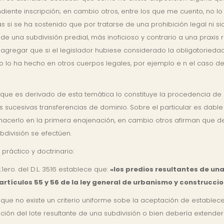
diente inscripción; en cambio otros, entre los que me cuento, no l
s si se ha sostenido que por tratarse de una prohibición legal ni si
e una subdivisión predial, más inoficioso y contrario a una praxis r
agregar que si el legislador hubiese considerado la obligatoriedad 
lo ha hecho en otros cuerpos legales, por ejemplo e n el caso del
que es derivado de esta temática lo constituye la procedencia de 
s sucesivas transferencias de dominio. Sobre el particular es dable 
o hacerlo en la primera enajenación, en cambio otros afirman que 
bdivisión se efectúen.
práctico y doctrinario:
.1ero. del D.L. 3516 establece que:
«los predios resultantes de un
artículos 55 y 56 de la ley general de urbanismo y construccio
e no existe un criterio uniforme sobe la aceptación de establecer 
ión del lote resultante de una subdivisión o bien debería extender