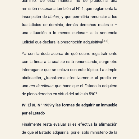
dominio. De esta manera, no se produciría una
remisión necesaria también al N° 1, que reglamenta la
inscripción de
títulos
, y que permitiría renunciar a los
traslaticios de dominio, demás derechos reales o –
una situación a lo menos curiosa– a la sentencia
[33]
judicial que declara la prescripción adquisitiva
.
Ya con la duda acerca de qué ocurre registralmente
con la finca a la cual se está renunciando, surge otro
interrogante que se enlaza con este tópico. La simple
abdicación, ¿transforma efectivamente al predio en
una
res derelictae
que hace que el Estado la adquiera
de pleno derecho en virtud del artículo 590?
IV. El DL N° 1939 y las formas de adquirir un inmueble
por el Estado
Finalmente resta evaluar si es efectiva la afirmación
de que el Estado adquiriría, por el solo ministerio de la