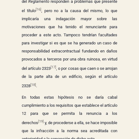
del
Reglamento
responden a problemas que presente
[16]
el título
, pero no a la causa del mismo, lo que
implicaría una indagación mayor sobre las
motivaciones que ha tenido el renunciante para
proceder a este acto. Tampoco tendrían facultades
para investigar si es que se ha generado un caso de
responsabilidad extracontractual fundando en daños
provocados a terceros por una obra ruinosa, en virtud
[17]
del artículo 2323
, o por cosas que caen o se arrojan
de la parte alta de un edificio, según el artículo
[18]
2328
.
En todas estas hipótesis no se daría cabal
cumplimiento a los requisitos que establece el artículo
12 para que se permita la renuncia a los
[19]
derechos
y, de procederse a ella, se hace imposible
que la infracción a la norma sea acreditada con
anterioridad a la concreción de dicho acto.