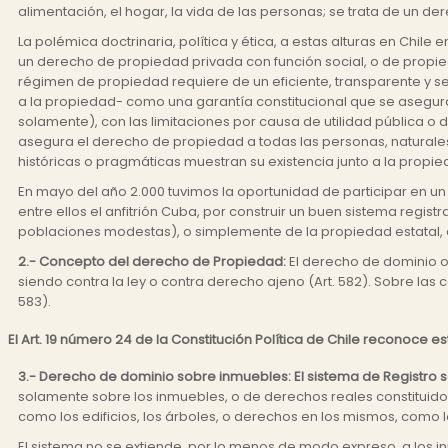
alimentación, el hogar, la vida de las personas; se trata de un d
La polémica doctrinaria, política y ética, a estas alturas en Ch
un derecho de propiedad privada con función social, o de propied
régimen de propiedad requiere de un eficiente, transparente y 
a la propiedad- como una garantía constitucional que se asegur
solamente), con las limitaciones por causa de utilidad pública o de
asegura el derecho de propiedad a todas las personas, naturales
históricas o pragmáticas muestran su existencia junto a la propie
En mayo del año 2.000 tuvimos la oportunidad de participar en u
entre ellos el anfitrión Cuba, por construir un buen sistema regis
poblaciones modestas), o simplemente de la propiedad estatal, qu
2.- Concepto del derecho de Propiedad:
El derecho de dominio o 
siendo contra la ley o contra derecho ajeno (Art. 582). Sobre las
583).
El Art. 19 número 24 de la Constitución Política de Chile reconoce
3.- Derecho de dominio sobre inmuebles: El sistema de Registro s
solamente sobre los inmuebles, o de derechos reales constituidos
como los edificios, los árboles, o derechos en los mismos, como lo
El sistema no se extiende, por lo menos de modo expreso, a los 