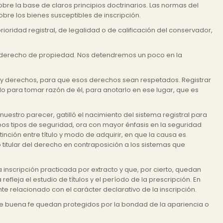
re la base de claros principios doctrinarios. Las normas del
obre los bienes susceptibles de inscripción.
ioridad registral, de legalidad o de calificación del conservador,
 del derecho de propiedad. Nos detendremos un poco en la
es y derechos, para que esos derechos sean respetados. Registrar
o para tomar razón de él, para anotarlo en ese lugar, que es
nuestro parecer, gatilló el nacimiento del sistema registral para
 ambos tipos de seguridad, ora con mayor énfasis en la seguridad
nción entre título y modo de adquirir, en que la causa es
 titular del derecho en contraposición a los sistemas que
a inscripción practicada por extracto y que, por cierto, quedan
efleja el estudio de títulos y el período de la prescripción. En
nte relacionado con el carácter declarativo de la inscripción.
os de buena fe quedan protegidos por la bondad de la apariencia o