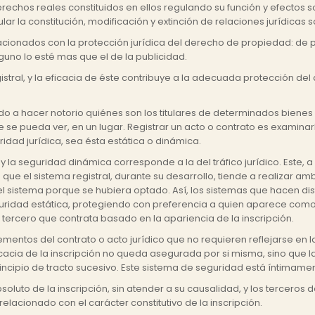
chos reales constituidos en ellos regulando su función y efectos sob
ar la constitución, modificación y extinción de relaciones jurídicas s
acionados con la protección jurídica del derecho de propiedad: de pr
nguno lo esté mas que el de la publicidad.
egistral, y la eficacia de éste contribuye a la adecuada protección
nado a hacer notorio quiénes son los titulares de determinados bien
e pueda ver, en un lugar. Registrar un acto o contrato es examinarl
idad jurídica, sea ésta estática o dinámica.
la seguridad dinámica corresponde a la del tráfico jurídico. Este, a 
o de que el sistema registral, durante su desarrollo, tiende a realizar
 sistema porque se hubiera optado. Así, los sistemas que hacen disti
seguridad estática, protegiendo con preferencia a quien aparece como
tercero que contrata basado en la apariencia de la inscripción.
mentos del contrato o acto jurídico que no requieren reflejarse en l
icacia de la inscripción no queda asegurada por si misma, sino que la r
 principio de tracto sucesivo. Este sistema de seguridad está íntimame
bsoluto de la inscripción, sin atender a su causalidad, y los tercer
elacionado con el carácter constitutivo de la inscripción.