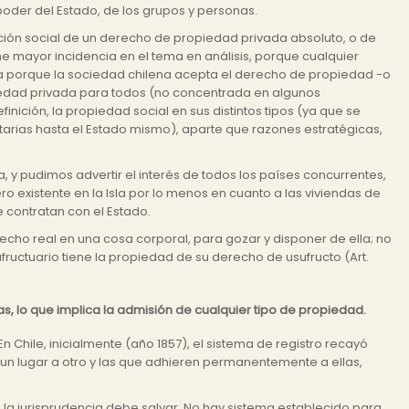
poder del Estado, de los grupos y personas.
ación social de un derecho de propiedad privada absoluto, o de
ne mayor incidencia en el tema en análisis, porque cualquier
da porque la sociedad chilena acepta el derecho de propiedad -o
piedad privada para todos (no concentrada en algunos
finición, la propiedad social en sus distintos tipos (ya que se
tarias hasta el Estado mismo), aparte que razones estratégicas,
y pudimos advertir el interés de todos los países concurrentes,
ro existente en la Isla por lo menos en cuanto a las viviendas de
 contratan con el Estado.
echo real en una cosa corporal, para gozar y disponer de ella; no
fructuario tiene la propiedad de su derecho de usufructo (Art.
s, lo que implica la admisión de cualquier tipo de propiedad.
En Chile, inicialmente (año 1857), el sistema de registro recayó
 un lugar a otro y las que adhieren permanentemente a ellas,
la jurisprudencia debe salvar. No hay sistema establecido para