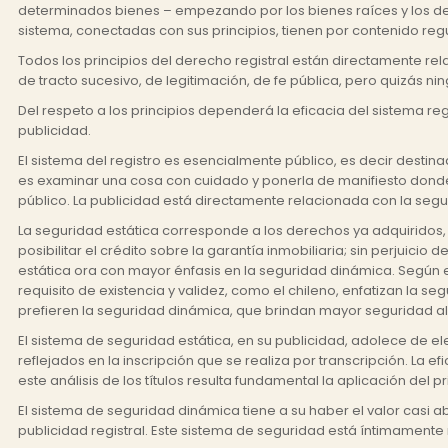
determinados bienes – empezando por los bienes raíces y los dere
sistema, conectadas con sus principios, tienen por contenido regul
Todos los principios del derecho registral están directamente rel
de tracto sucesivo, de legitimación, de fe pública, pero quizás ni
Del respeto a los principios dependerá la eficacia del sistema r
publicidad.
El sistema del registro es esencialmente público, es decir desti
es examinar una cosa con cuidado y ponerla de manifiesto donde s
público. La publicidad está directamente relacionada con la segur
La seguridad estática corresponde a los derechos ya adquiridos, y 
posibilitar el crédito sobre la garantía inmobiliaria; sin perjuici
estática ora con mayor énfasis en la seguridad dinámica. Según el
requisito de existencia y validez, como el chileno, enfatizan la 
prefieren la seguridad dinámica, que brindan mayor seguridad al 
El sistema de seguridad estática, en su publicidad, adolece de ele
reflejados en la inscripción que se realiza por transcripción. La ef
este análisis de los títulos resulta fundamental la aplicación del
El sistema de seguridad dinámica tiene a su haber el valor casi a
publicidad registral. Este sistema de seguridad está íntimamente r