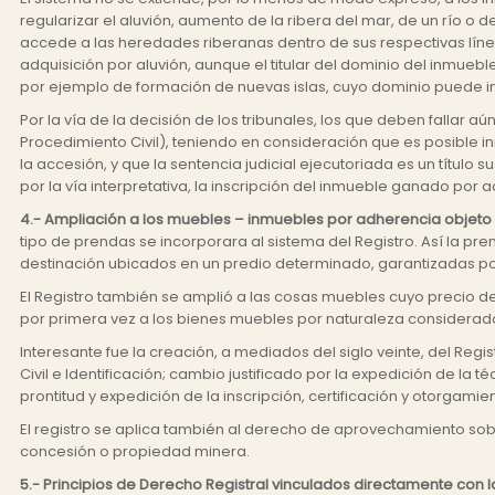
regularizar el aluvión, aumento de la ribera del mar, de un río o d
accede a las heredades riberanas dentro de sus respectivas lín
adquisición por aluvión, aunque el titular del dominio del inmueb
por ejemplo de formación de nuevas islas, cuyo dominio puede inc
Por la vía de la decisión de los tribunales, los que deben fallar aú
Procedimiento Civil), teniendo en consideración que es posible ini
la accesión, y que la sentencia judicial ejecutoriada es un título
por la vía interpretativa, la inscripción del inmueble ganado por
4.- Ampliación a los muebles – inmuebles por adherencia objeto
tipo de prendas se incorporara al sistema del Registro. Así la p
destinación ubicados en un predio determinado, garantizadas por
El Registro también se amplió a las cosas muebles cuyo precio d
por primera vez a los bienes muebles por naturaleza considerado
Interesante fue la creación, a mediados del siglo veinte, del Reg
Civil e Identificación; cambio justificado por la expedición de la 
prontitud y expedición de la inscripción, certificación y otorgamie
El registro se aplica también al derecho de aprovechamiento sobre
concesión o propiedad minera.
5.- Principios de Derecho Registral vinculados directamente con 