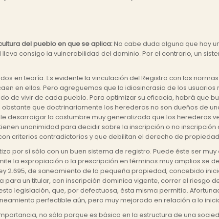
cultura del pueblo en que se aplica:
No cabe duda alguna que hay una 
 lleva consigo la vulnerabilidad del dominio. Por el contrario, un si
dos en teoría. Es evidente la vinculación del Registro con las normas
en en ellos. Pero agreguemos que la idiosincrasia de los usuarios r
do de vivir de cada pueblo. Para optimizar su eficacia, habrá que bu
no obstante que doctrinariamente los herederos no son dueños de una 
ble desarraigar la costumbre muy generalizada que los herederos ve
tienen unanimidad para decidir sobre la inscripción o no inscripción
on criterios contradictorios y que debilitan el derecho de propiedad
iza por sí sólo con un buen sistema de registro. Puede éste ser muy e
permite la expropiación o la prescripción en términos muy amplios se 
o Ley 2.695, de saneamiento de la pequeña propiedad, concebido ini
 para un titular, con inscripción dominica vigente, correr el riesgo 
sta legislación, que, por defectuosa, ésta misma permitía. Afortuna
eamiento perfectible aún, pero muy mejorado en relación a lo inicia
portancia, no sólo porque es básico en la estructura de una socied