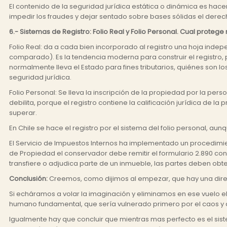
El contenido de la seguridad jurídica estática o dinámica es hacer
impedir los fraudes y dejar sentado sobre bases sólidas el derec
6.-
Sistemas de Registro: Folio Real y Folio Personal. Cual prot
Folio Real: da a cada bien incorporado al registro una hoja indep
comparado). Es la tendencia moderna para construir el registro, 
normalmente lleva el Estado para fines tributarios, quiénes son lo
seguridad jurídica.
Folio Personal: Se lleva la inscripción de la propiedad por la perso
debilita, porque el registro contiene la calificación jurídica de la
superar.
En Chile se hace el registro por el sistema del folio personal, aun
El Servicio de Impuestos Internos ha implementado un procedimient
de Propiedad el conservador debe remitir el formulario 2.890 con
transfiere o adjudica parte de un inmueble, las partes deben obt
Conclusión:
Creemos, como dijimos al empezar, que hay una direct
Si echáramos a volar la imaginación y eliminamos en ese vuelo el
humano fundamental, que sería vulnerado primero por el caos y de
Igualmente hay que concluir que mientras mas perfecto es el siste