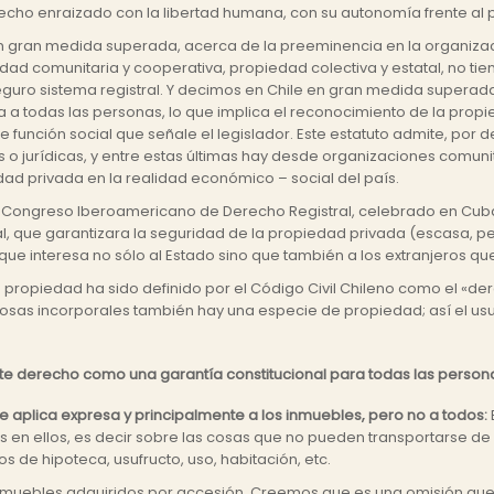
erecho enraizado con la libertad humana, con su autonomía frente al 
ile en gran medida superada, acerca de la preeminencia en la organiz
ad comunitaria y cooperativa, propiedad colectiva y estatal, no tie
seguro sistema registral. Y decimos en Chile en gran medida supera
a a todas las personas, lo que implica el reconocimiento de la pro
 función social que señale el legislador. Este estatuto admite, por de
 o jurídicas, y entre estas últimas hay desde organizaciones comuni
dad privada en la realidad económico – social del país.
n Congreso Iberoamericano de Derecho Registral, celebrado en Cuba, 
tral, que garantizara la seguridad de la propiedad privada (escasa, pe
e interesa no sólo al Estado sino que también a los extranjeros que
propiedad ha sido definido por el Código Civil Chileno como el «der
 cosas incorporales también hay una especie de propiedad; así el usu
 este derecho como una garantía constitucional para todas las persona
e aplica expresa y principalmente a los inmuebles, pero no a todos:
 en ellos, es decir sobre las cosas que no pueden transportarse de
s de hipoteca, usufructo, uso, habitación, etc.
inmuebles adquiridos por accesión. Creemos que es una omisión que 