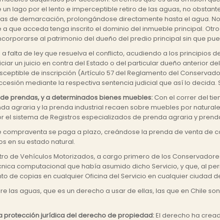
e un lago por el lento e imperceptible retiro de las aguas, no obstant
eas de demarcación, prolongándose directamente hasta el agua. No 
le a que acceda tenga inscrito el dominio del inmueble principal. Ot
orporarse al patrimonio del dueño del predio principal sin que pued
n a falta de ley que resuelva el conflicto, acudiendo a los principios
ciar un juicio en contra del Estado o del particular dueño anterior d
 susceptible de inscripción (Artículo 57 del Reglamento del Conservad
 accesión mediante la respectiva sentencia judicial que así lo decid
 de prendas, y a determinados bienes muebles:
Con el correr del tie
renda agraria y la prenda industrial recaen sobre muebles por natu
 el sistema de Registros especializados de prenda agraria y prenda 
e compraventa se paga a plazo, creándose la prenda de venta de cos
s en su estado natural.
istro de Vehículos Motorizados, a cargo primero de los Conservadore
técnica computacional que había asumido dicho Servicio, y que, al per
nto de copias en cualquier Oficina del Servicio en cualquier ciudad de
 las aguas, que es un derecho a usar de ellas, las que en Chile son
la protección jurídica del derecho de propiedad:
El derecho ha creado