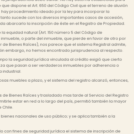
e que dispone el Art. 650 del Código Civil que el terreno de aluvión
hay procedimiento ideado por la ley para incorporar la
ro tanto sucede con los diversos importantes casos de accesión,
a abarcarlo la inscripción de éste en el Registro de Propiedad.
 de la equidad natural (Art. 150 número 5 del Código de
el inmueble, o parte del inmueble, que pierde en favor de otro por
or de Bienes Raíces), nos parece que el sistema Registral admite,
a. Sin embargo, no hemos encontrado jurisprudencia al respecto.
mpo la seguridad jurídica vinculada al crédito exigió que cierto
raleza que pasan a ser verdaderos inmuebles por adherencia o
industrial.
as muebles a plazo, y el sistema del registro alcanzó, entonces,
s de Bienes Raíces y trasladado mas tarde al Servicio del Registro
mitirle estar en red a lo largo del país, permitió también la mayor
 Chile.
 bienes nacionales de uso público; y se aplica también a la
 con fines de seguridad jurídica el sistema de inscripción de