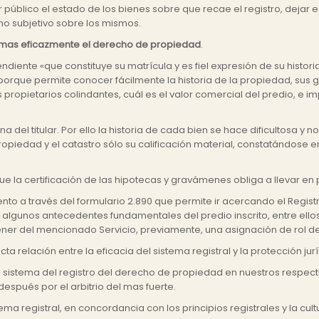
 público el estado de los bienes sobre que recae el registro, dejar es
ho subjetivo sobre los mismos.
ege mas eficazmente el derecho de propiedad
.
endiente «que constituye su matrícula y es fiel expresión de su histo
porque permite conocer fácilmente la historia de la propiedad, sus g
s propietarios colindantes, cuál es el valor comercial del predio, e i
na del titular. Por ello la historia de cada bien se hace dificultosa y
 propiedad y el catastro sólo su calificación material, constatándose en
que la certificación de las hipotecas y gravámenes obliga a llevar en 
o a través del formulario 2.890 que permite ir acercando el Registro 
 algunos antecedentes fundamentales del predio inscrito, entre ello
ener del mencionado Servicio, previamente, una asignación de rol de 
a relación entre la eficacia del sistema registral y la protección j
 sistema del registro del derecho de propiedad en nuestros respecti
spués por el arbitrio del mas fuerte.
ma registral, en concordancia con los principios registrales y la cul