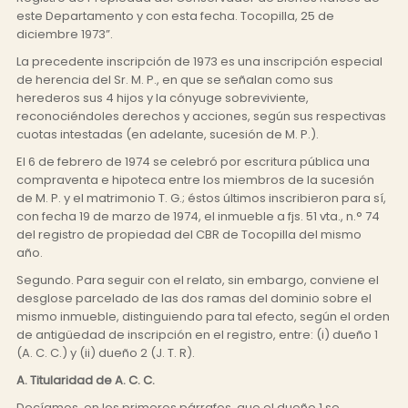
este Departamento y con esta fecha. Tocopilla, 25 de
diciembre 1973”.
La precedente inscripción de 1973 es una inscripción especial
de herencia del Sr. M. P., en que se señalan como sus
herederos sus 4 hijos y la cónyuge sobreviviente,
reconociéndoles derechos y acciones, según sus respectivas
cuotas intestadas (en adelante, sucesión de M. P.).
El 6 de febrero de 1974 se celebró por escritura pública una
compraventa e hipoteca entre los miembros de la sucesión
de M. P. y el matrimonio T. G.; éstos últimos inscribieron para sí,
con fecha 19 de marzo de 1974, el inmueble a fjs. 51 vta., n.° 74
del registro de propiedad del CBR de Tocopilla del mismo
año.
Segundo. Para seguir con el relato, sin embargo, conviene el
desglose parcelado de las dos ramas del dominio sobre el
mismo inmueble, distinguiendo para tal efecto, según el orden
de antigüedad de inscripción en el registro, entre: (i) dueño 1
(A. C. C.) y (ii) dueño 2 (J. T. R).
A. Titularidad de A. C. C.
Decíamos, en los primeros párrafos, que el dueño 1 se