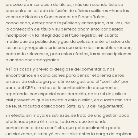
proceso de inscripción de títulos, más aún cuando éste se
encuentra en estado de fusión de oficios auxiliares –hace las
veces de Notario y Conservador de Bienes Raíces,
conociendo, entregando fe pública y encargado, a su vez, de
la confección del título y su perfeccionamiento por debida
inscripción–; y la integridad del título registral, en cuanto
medio que da publicidad y guarda celosamente la historia de
los actos y negocios jurídicos que sobre los inmuebles recaen,
cobrando relevancia, para estos efectos, las subinscripciones
o anotaciones marginales.
Así las cosas y previo al desglose del comentario, nos
encontramos en condiciones para pensar el dilema de los
errores de estrategia por cómo se gestionó el “conflicto” por
parte del CBR al rechazar la confección de documentos,
reparando, con especial consideración, de su rol de justicia
civil preventiva que le reviste a este auxiliar, en cuanto ministro
de fe, su facultad calificadora (arts. 12 y 13 del
Reglamento
).
En efecto, sin mayores sutilezas, se trató de una gestión poco
afortunada para él mismo, toda vez que tomando
conocimiento de un conflicto, que potencialmente podía
judicializarse, distribuyó en los solicitantes la carga de explicar