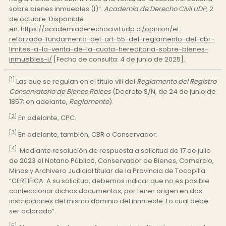
sobre bienes inmuebles (I)”.
Academia de Derecho Civil UDP
, 2
de octubre. Disponible
en:
https://academiaderechocivil.udp.cl/opinion/el-
reforzado-fundamento-del-art-55-del-reglamento-del-cbr-
limites-a-la-venta-de-la-cuota-hereditaria-sobre-bienes-
inmuebles-i/
[Fecha de consulta: 4 de junio de 2025].
[1]
Las que se regulan en el título viii del
Reglamento del Registro
Conservatorio de Bienes Raíces
(Decreto S/N, de 24 de junio de
1857; en adelante,
Reglamento
).
[2]
En adelante, CPC.
[3]
En adelante, también, CBR o Conservador.
[4]
Mediante resolución de respuesta a solicitud de 17 de julio
de 2023 el Notario Público, Conservador de Bienes, Comercio,
Minas y Archivero Judicial titular de la Provincia de Tocopilla:
“CERTIFICA: A su solicitud, debemos indicar que no es posible
confeccionar dichos documentos, por tener origen en dos
inscripciones del mismo dominio del inmueble. Lo cual debe
ser aclarado”.
[5]