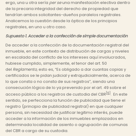
ergo, una u otra sería
per se
una manifestación electiva dentro
de la precaria integridad del derecho de propiedad que
tendrían ambos solicitantes-dueños paralelos registrales.
Analicemos la cuestión desde la óptica de los principios
registrales, en uno u otro caso.
Supuesto 1. Acceder a la confección de simple documentación
De acceder a la confección de la documentación registral del
inmueble, en este contexto de distribución de cargas y niveles
en escalada del conflicto de los intereses aquí involucrados,
hubiese cumplido, simplemente, el tenor del art. 50
del
Reglamento
, esto es, “Es obligado a dar cuantas copias y
certificados se le pidan judicial y extrajudicialmente, acerca de
lo que consta o no consta de sus registros”, siendo una
consecución lógica de lo ya prevenido por el art. 49 sobre el
[6]
acceso público a los registros de custodia del CBR
. En este
sentido, se perfecciona la función de publicidad que tiene el
registro (principio de publicidad registral) en que cualquier
persona, sin necesidad de justificar legitimo interés, puede
acceder a la información de los inmuebles emplazados en
determinada localidad de asiento o agrupación de comunas
del CBR a cargo de su custodia.