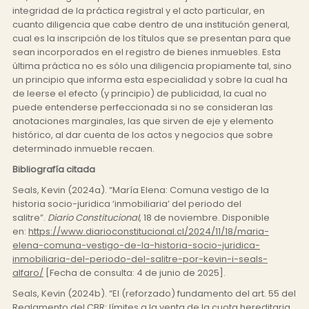
integridad de la práctica registral y el acto particular, en
cuanto diligencia que cabe dentro de una institución general,
cual es la inscripción de los títulos que se presentan para que
sean incorporados en el registro de bienes inmuebles. Esta
última práctica no es sólo una diligencia propiamente tal, sino
un principio que informa esta especialidad y sobre la cual ha
de leerse el efecto (y principio) de publicidad, la cual no
puede entenderse perfeccionada si no se consideran las
anotaciones marginales, las que sirven de eje y elemento
histórico, al dar cuenta de los actos y negocios que sobre
determinado inmueble recaen.
Bibliografía citada
Seals, Kevin (2024a). “María Elena: Comuna vestigo de la
historia socio-juridica ‘inmobiliaria’ del periodo del
salitre”.
Diario Constitucional
, 18 de noviembre. Disponible
en:
https://www.diarioconstitucional.cl/2024/11/18/maria-
elena-comuna-vestigo-de-la-historia-socio-juridica-
inmobiliaria-del-periodo-del-salitre-por-kevin-i-seals-
alfaro/
[Fecha de consulta: 4 de junio de 2025].
Seals, Kevin (2024b). “El (reforzado) fundamento del art. 55 del
Reglamento del CBR: límites a la venta de la cuota hereditaria