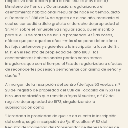
respectivo año. Recién para el año 1962 el (hoy extinto)
Ministerio de Tierras y Colonización, regularizando el
asentamiento habitacional irregular de hace ya tiempo, dictó
el Decreto n.° 888 de 14 de agosto de dicho año, mediante el
cual se concedió a título gratuito el derecho de propiedad al
Sr. M. P. sobre el inmueble ya singularizado, quien inscribió
para sí el 18 de marzo de 1963 la propiedad. Así las cosas,
nótese que por aquellos años –más sí se pone detención a
las fojas anteriores y siguientes a la inscripción a favor del Sr.
M. P. en el registro de propiedad del año 1963– los
asentamientos habitacionales partían como tomas
irregulares que con el tiempo el Estado regularizaba a efectos
de reconocerles posesión permanente con ánimo de señor y
[7]
dueño
.
Al margen de la inscripción del centro (de fojas 53 vueltas, n.°
28 del registro de propiedad del CBR de Tocopilla de 1963) se
hizo una anotación que remitía a fojas 61 vueltas, n.° 82 del
registro de propiedad de 1973, singularizando la
subinscripción como
“Heredada la propiedad de que se da cuenta la inscripción
del centro, según inscripción de Fjs. 61 vueltas n° 82 del
Registro de Propiedad del Conservador de Bienes Raíces de