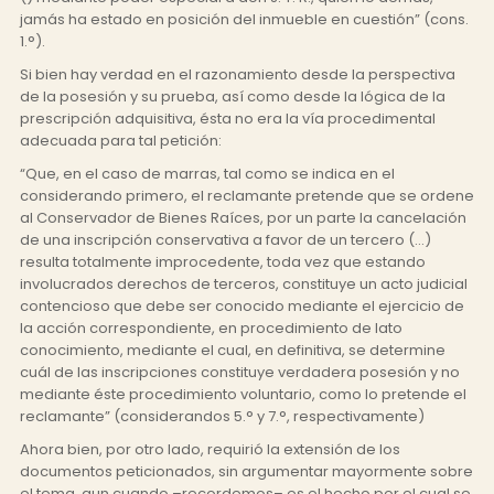
jamás ha estado en posición del inmueble en cuestión” (cons.
1.°).
Si bien hay verdad en el razonamiento desde la perspectiva
de la posesión y su prueba, así como desde la lógica de la
prescripción adquisitiva, ésta no era la vía procedimental
adecuada para tal petición:
“Que, en el caso de marras, tal como se indica en el
considerando primero, el reclamante pretende que se ordene
al Conservador de Bienes Raíces, por un parte la cancelación
de una inscripción conservativa a favor de un tercero (…)
resulta totalmente improcedente, toda vez que estando
involucrados derechos de terceros, constituye un acto judicial
contencioso que debe ser conocido mediante el ejercicio de
la acción correspondiente, en procedimiento de lato
conocimiento, mediante el cual, en definitiva, se determine
cuál de las inscripciones constituye verdadera posesión y no
mediante éste procedimiento voluntario, como lo pretende el
reclamante” (considerandos 5.° y 7.°, respectivamente)
Ahora bien, por otro lado, requirió la extensión de los
documentos peticionados, sin argumentar mayormente sobre
el tema, aun cuando –recordemos– es el hecho por el cual se