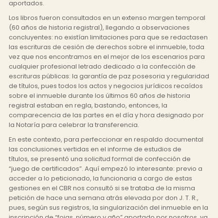
aportados.
Los libros fueron consultados en un extenso margen temporal
(60 años de historia registral), llegando a observaciones
concluyentes: no existían limitaciones para que se redactasen
las escrituras de cesión de derechos sobre el inmueble, toda
vez que nos encontramos en el mejor de los escenarios para
cualquier profesional letrado dedicado a la confección de
escrituras públicas: la garantía de paz posesoria y regularidad
de títulos, pues todos los actos y negocios jurídicos recaídos
sobre el inmueble durante los últimos 60 años de historia
registral estaban en regla, bastando, entonces, la
comparecencia de las partes en el día y hora designado por
la Notaría para celebrar la transferencia.
En este contexto, para perfeccionar en respaldo documental
las conclusiones vertidas en el informe de estudios de
títulos,
se presentó una solicitud formal de confección de
“juego de certificados”. Aquí empezó lo interesante: previo a
acceder a lo peticionado, la funcionaria a cargo de estas
gestiones en el CBR nos consultó si se trataba de la misma
petición de hace una semana atrás elevada por don J. T. R.,
pues, según sus registros, la singularización del inmueble en la
inscripción de “fojas, número y año” aportado por nosotros, ya