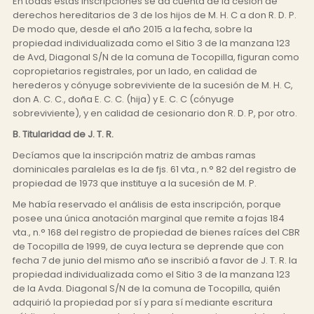
En todas estas inscripciones se da cuenta de la cesión de
derechos hereditarios de 3 de los hijos de M. H. C a don R. D. P.
De modo que, desde el año 2015 a la fecha, sobre la
propiedad individualizada como el Sitio 3 de la manzana 123
de Avd, Diagonal S/N de la comuna de Tocopilla, figuran como
copropietarios registrales, por un lado, en calidad de
herederos y cónyuge sobreviviente de la sucesión de M. H. C,
don A. C. C., doña E. C. C. (hija) y E. C. C (cónyuge
sobreviviente), y en calidad de cesionario don R. D. P, por otro.
B. Titularidad de J. T. R.
Decíamos que la inscripción matriz de ambas ramas
dominicales paralelas es la de fjs. 61 vta., n.° 82 del registro de
propiedad de 1973 que instituye a la sucesión de M. P.
Me había reservado el análisis de esta inscripción, porque
posee una única anotación marginal que remite a fojas 184
vta., n.° 168 del registro de propiedad de bienes raíces del CBR
de Tocopilla de 1999, de cuya lectura se deprende que con
fecha 7 de junio del mismo año se inscribió a favor de J. T. R. la
propiedad individualizada como el Sitio 3 de la manzana 123
de la Avda. Diagonal S/N de la comuna de Tocopilla, quién
adquirió la propiedad por sí y para sí mediante escritura