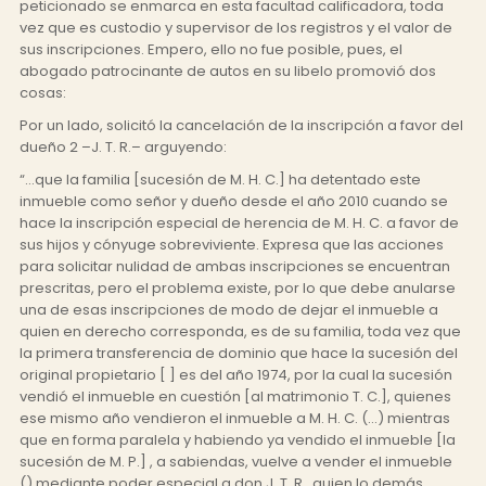
peticionado se enmarca en esta facultad calificadora, toda
vez que es custodio y supervisor de los registros y el valor de
sus inscripciones. Empero, ello no fue posible, pues, el
abogado patrocinante de autos en su libelo promovió dos
cosas:
Por un lado, solicitó la cancelación de la inscripción a favor del
dueño 2 –J. T. R.– arguyendo:
“…que la familia [sucesión de M. H. C.] ha detentado este
inmueble como señor y dueño desde el año 2010 cuando se
hace la inscripción especial de herencia de M. H. C. a favor de
sus hijos y cónyuge sobreviviente. Expresa que las acciones
para solicitar nulidad de ambas inscripciones se encuentran
prescritas, pero el problema existe, por lo que debe anularse
una de esas inscripciones de modo de dejar el inmueble a
quien en derecho corresponda, es de su familia, toda vez que
la primera transferencia de dominio que hace la sucesión del
original propietario [ ] es del año 1974, por la cual la sucesión
vendió el inmueble en cuestión [al matrimonio T. C.], quienes
ese mismo año vendieron el inmueble a M. H. C. (…) mientras
que en forma paralela y habiendo ya vendido el inmueble [la
sucesión de M. P.] , a sabiendas, vuelve a vender el inmueble
() mediante poder especial a don J. T. R., quien lo demás,