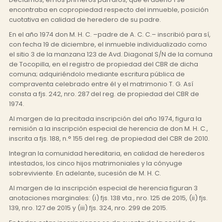
encontraba en copropiedad respecto del inmueble, posición
cuotativa en calidad de heredero de su padre.
En el año 1974 don M. H. C. –padre de A. C. C.– inscribió para sí,
con fecha 19 de diciembre, el inmueble individualizado como
el sitio 3 de la manzana 123 de Avd. Diagonal S/N de la comuna
de Tocopilla, en el registro de propiedad del CBR de dicha
comuna; adquiriéndolo mediante escritura pública de
compraventa celebrado entre él y el matrimonio T. G. Así
consta a fjs. 242, nro. 287 del reg. de propiedad del CBR de
1974.
Al margen de la precitada inscripción del año 1974, figura la
remisión a la inscripción especial de herencia de don M. H. C.,
inscrita a fjs. 188, n.° 155 del reg. de propiedad del CBR de 2010.
Integran la comunidad hereditaria, en calidad de herederos
intestados, los cinco hijos matrimoniales y la cónyuge
sobreviviente. En adelante, sucesión de M. H. C.
Al margen de la inscripción especial de herencia figuran 3
anotaciones marginales: (i) fjs. 138 vta., nro. 125 de 2015, (ii) fjs.
139, nro. 127 de 2015 y (iii) fjs. 324, nro. 299 de 2015.