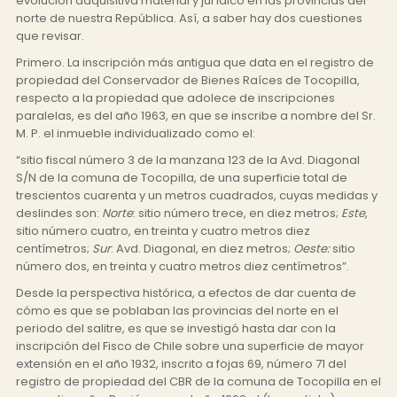
evolución adquisitiva material y jurídico en las provincias del
norte de nuestra República. Así, a saber hay dos cuestiones
que revisar.
Primero. La inscripción más antigua que data en el registro de
propiedad del Conservador de Bienes Raíces de Tocopilla,
respecto a la propiedad que adolece de inscripciones
paralelas, es del año 1963, en que se inscribe a nombre del Sr.
M. P. el inmueble individualizado como el:
“sitio fiscal número 3 de la manzana 123 de la Avd. Diagonal
S/N de la comuna de Tocopilla, de una superficie total de
trescientos cuarenta y un metros cuadrados, cuyas medidas y
deslindes son:
Norte
: sitio número trece, en diez metros;
Este
,
sitio número cuatro, en treinta y cuatro metros diez
centímetros;
Sur
: Avd. Diagonal, en diez metros;
Oeste:
sitio
número dos, en treinta y cuatro metros diez centímetros”.
Desde la perspectiva histórica, a efectos de dar cuenta de
cómo es que se poblaban las provincias del norte en el
periodo del salitre, es que se investigó hasta dar con la
inscripción del Fisco de Chile sobre una superficie de mayor
extensión en el año 1932, inscrito a fojas 69, número 71 del
registro de propiedad del CBR de la comuna de Tocopilla en el