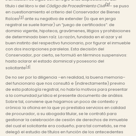
[2]
título i del libro iv del
Código de Procedimiento Civil
– se puso
en cuestionamiento el criterio del Conservador de Bienes
[3]
Raíces
ante su negativa de extender (lo que en jerga
registral se suele llamar) un “juego de certificados”: de
dominio vigente, hipoteca, gravámenes, litigios y prohibiciones
de determinado bien raíz. La razón, fundada en el azar y el
buen instinto del respectivo funcionario, por figurar el inmueble
con dos inscripciones paralelas. Esta decisión del
Conservador, por cierto, se formuló en términos suspensivos:
hasta aclarar el estado dominical y posesorio del
[4]
solicitante
.
De no ser por la diligencia –en realidad, la buena memoria–
del funcionario que nos consultó e (indirectamente) previno
de esta patología registral, no habría motivos para presentar
a la comunidad jurídica el presente documento de análisis.
Sobre tal, conviene que hagamos un poco de contexto y
crónica: la oficina en la que yo prestaba servicios en calidad
de procurador, a su abogada titular, se le contrató para
gestionar la celebración de cesión de derechos de inmueble
del cual el solicitante era codueño; para tal cometido, se me
delegó el estudio de títulos en función de los antecedentes