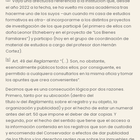
Vaya una afectuosa referencia a la institución que, desde
el año 2022 a la fecha, se ha vuelto mi casa académica tras
hacerme uno de los suyos –aun cuando mi casa de estudios
formativos es otra– al incorporarme a los distintos proyectos
de investigación de los que participé (el primero de ellos con
doña Leonor Etcheberry en el proyecto de “Los Bienes
Familiares”) y participo (hoy en el grupo de coordinación de
material de estudios a cargo del profesor don Hernán
Cortez).
[6]
Art. 49 del
Reglamento
: “(…). Son, no obstante,
esencialmente públicos todos ellos; por consiguente, es
permitido a cualquiera consultarlos en la misma oficia y tomar
los apuntes que crea convenientes”.
Decimos que es una consecución lógica por dos razones.
Primero, tanto por su ubicación (dentro del
título iv del
Reglamento
, sobre el registro y su objeto, la
organización y publicidad) y por el hecho de estar un numeral
antes del art. 50 que impone el deber de dar copias. Y
segundo, por el hecho del sentido que tiene que el acceso a
la información contenida en los registros que son de custodia
y encomienda del Conservador a efectos de dar publicidad
de los títulos y los derechos reales que sobre los inmuebles de