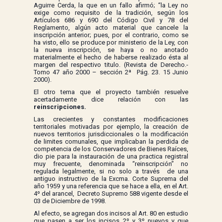
Aguirre Cerda, la que en un fallo afirmó; “la Ley no
exige como requisito de la tradición, según los
Artículos 686 y 690 del Código Civil y 78 del
Reglamento, algún acto material que cancele la
inscripción anterior; pues, por el contrario, como se
ha visto, ello se produce por ministerio de la Ley, con
la nueva inscripción, se haya o no anotado
materialmente el hecho de haberse realizado ésta al
margen del respectivo titulo. (Revista de Derecho.-
Tomo 47 año 2000 – sección 2ª Pág. 23. 15 Junio
2000).
El otro tema que el proyecto también resuelve
acertadamente dice relación con las
reinscripciones.
Las crecientes y constantes modificaciones
territoriales motivadas por ejemplo, la creación de
nuevos territorios jurisdiccionales o la modificación
de limites comunales, que implicaban la perdida de
competencia de los Conservadores de Bienes Raíces,
dio pie para la instauración de una practica registral
muy frecuente, denominada “reinscripción” no
regulada legalmente, si no solo a través de una
antiguo instructivo de la Excma. Corte Suprema del
año 1959 y una referencia que se hace a ella, en el Art.
4º del arancel, Decreto Supremo 588 vigente desde el
03 de Diciembre de 1998.
Al efecto, se agregan dos incisos al Art. 80 en estudio
que pasen a ser los incisos 2º y 3º nuevos y que