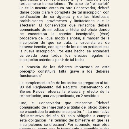
textualmente transcribimos: “En caso de “reinscribir”
un titulo inscrito antes en otro Conservador, deberá
darse copia clara y completa de tal inscripción con
certificación de su vigencia y de las hipotecas,
prohibiciones, gravámenes y limitaciones que le
afectaren. El Conservador que reinscriba deberá
comunicarlo de inmediato al titular del oficio donde
se encontraba la anterior inscripción, (éste)
procederá de igual modo a anotar, al margen de la
inscripción de que se trata, la circunstancia de
haberse inscrito, consignando los datos pertinentes a
la nueva inscripción. Por este hecho se entenderá
cancelada para todos los efectos legales la
inscripción anterior a partir de tal fecha.
La omisión de los deberes impuestos en este
precepto constituirá falta grave a los deberes
funcionarios”
La complementación de los incisos agregados al Art.
80 del Reglamento del Registro Conservatorio de
Bienes Raíces refuerza la eficacia y efecto de la
reinscripción, una vez practicada, en 2 sentidos:
Uno, el Conservador que reinscribe “deberá
comunicarlo de
inmediato
al titular del oficio donde
se encontraba la anterior inscripción…” . La normativa
del instructivo del año 59, solo obligaba a cumplir
esta obligación “al termino del bimestre en que las
inscripciones se efectúen”. Por supuesto, eran otos
tiempos y ahora, con la tecnología disponible, dicha