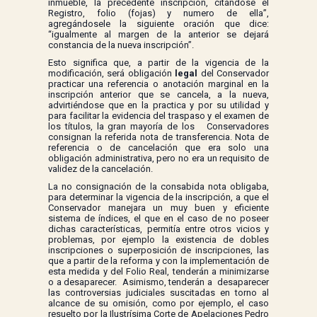
inmueble, la precedente inscripción, citándose el
Registro, folio (fojas) y numero de ella”,
agregándosele la siguiente oración que dice:
“igualmente al margen de la anterior se dejará
constancia de la nueva inscripción”.
Esto significa que, a partir de la vigencia de la
modificación, será obligación
legal
del Conservador
practicar una referencia o anotación marginal en la
inscripción anterior que se cancela, a la nueva,
advirtiéndose que en la practica y por su utilidad y
para facilitar la evidencia del traspaso y el examen de
los títulos, la gran mayoría de los Conservadores
consignan la referida nota de transferencia. Nota de
referencia o de cancelación que era solo una
obligación administrativa, pero no era un requisito de
validez de la cancelación.
La no consignación de la consabida nota obligaba,
para determinar la vigencia de la inscripción, a que el
Conservador manejara un muy buen y eficiente
sistema de índices, el que en el caso de no poseer
dichas características, permitía entre otros vicios y
problemas, por ejemplo la existencia de dobles
inscripciones o superposición de inscripciones, las
que a partir de la reforma y con la implementación de
esta medida y del Folio Real, tenderán a minimizarse
o a desaparecer. Asimismo, tenderán a desaparecer
las controversias judiciales suscitadas en torno al
alcance de su omisión, como por ejemplo, el caso
resuelto por la Ilustrísima Corte de Apelaciones Pedro