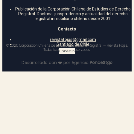
Publicación de la Corporación Chilena de Estudios de Derecho
Registral. Doctrina, jurisprudencia y actualidad del derecho
registral inmobiliario chileno desde 2001.
Contacto
revistafojas@gmail.com
Santiago de Chile
©
2026
Corporación Chilena de Estudios de Derecho Registral — Revista Fojas.
Todos los derechos reservados.
Linkedin
Desarrollado con
❤️
por Agencia
P
o
n
c
e
S
t
g
o