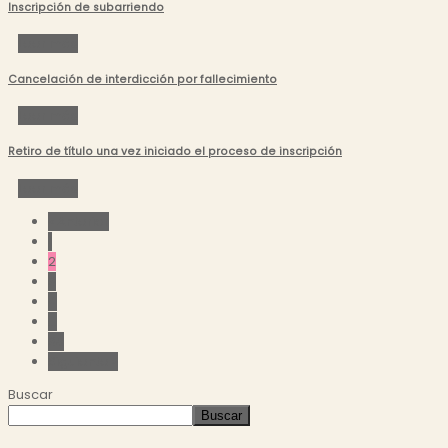
Inscripción de subarriendo
Leer más
Cancelación de interdicción por fallecimiento
Leer más
Retiro de título una vez iniciado el proceso de inscripción
Leer más
« Anterior
1
2
3
4
…
35
Siguiente »
Buscar
Buscar