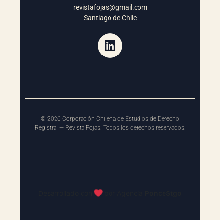
revistafojas@gmail.com
Santiago de Chile
©
2026
Corporación Chilena de Estudios de Derecho
Registral — Revista Fojas. Todos los derechos reservados.
Desarrollado con
por Agencia
P
o
n
c
e
S
t
g
o