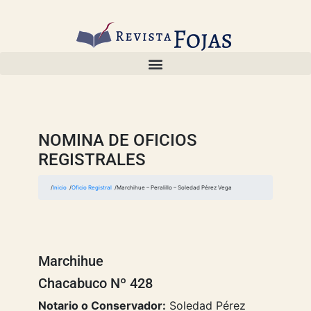
NOMINA DE OFICIOS
REGISTRALES
Inicio
Oficio Registral
Marchihue – Peralillo – Soledad Pérez Vega
Marchihue
Chacabuco Nº 428
Notario o Conservador:
Soledad Pérez