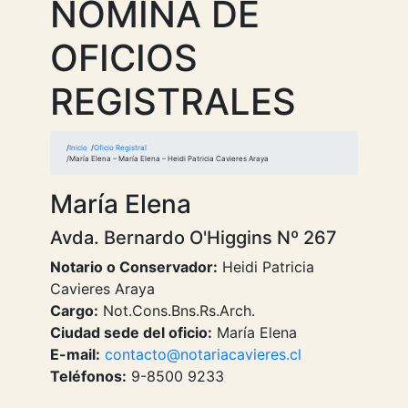
NOMINA DE
OFICIOS
REGISTRALES
Inicio
Oficio Registral
María Elena – María Elena – Heidi Patricia Cavieres Araya
María Elena
Avda. Bernardo O'Higgins Nº 267
Notario o Conservador:
Heidi Patricia
Cavieres Araya
Cargo:
Not.Cons.Bns.Rs.Arch.
Ciudad sede del oficio:
María Elena
E-mail:
contacto@notariacavieres.cl
Teléfonos:
9-8500 9233